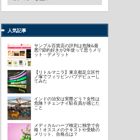
人気記事
サンプル百貨店の評判は危険&最
悪!?節約好きが2年使って思うメリ
ット・デメリット
【リトルマニラ】東京都足立区竹
ノ塚でフィリピンパブデビューし
てみた
インドの治安は実際どう？女性は
危険？チェンナイ駐在員が感じた
こと
メディカルハーブ検定に独学で合
格！オススメのテキストや受験の
メリット、合格点は？