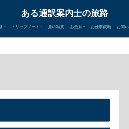
ある通訳案内士の旅路
格
トリップノート
旅の写真
お金系
お仕事依頼
お問い
通訳案内士
英検
SK
タイ語検定
簿記
P
証券外務員
統計検定
PA
icrosoft
アロマテラピー
メディカルハーブ
日本
中国
東南アジア
南アジア
中東
北米
南米
その他
節税
クレジットカード
ポイントサイト
マイル
ステータスマッチ