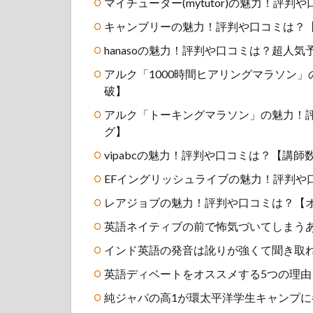
マイチューター(mytutor)の魅力！評
キャンブリーの魅力！評判や口コミは？
hanasoの魅力！評判や口コミは？超人
アルク「1000時間ヒアリングマラソン」
破】
アルク「トーキングマラソン」の魅力！
グ】
vipabcの魅力！評判や口コミは？【講師
EFイングリッシュライブの魅力！評判や
レアジョブの魅力！評判や口コミは？【オ
英語ネイティブの前で怖気づいてしまう
インド英語の発音は訛りが強くて聞き取
英語ディベートをオススメする5つの理
純ジャパの高1が環太平洋学生キャンプ