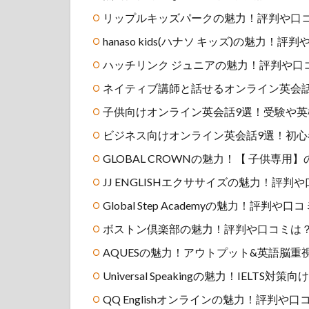
リップルキッズパークの魅力！評判や口
hanaso kids(ハナソ キッズ)の魅
ハッチリンク ジュニアの魅力！評判や口
ネイティブ講師と話せるオンライン英会
子供向けオンライン英会話9選！受験や
ビジネス向けオンライン英会話9選！初
GLOBAL CROWNの魅力！【 子供専
JJ ENGLISHエクササイズの魅力！評
Global Step Academyの魅力！
ボストン倶楽部の魅力！評判や口コミは
AQUESの魅力！アウトプット&英語脳
Universal Speakingの魅力！IELTS
QQ Englishオンラインの魅力！評判