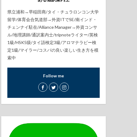
県立浦和→早稲田商/タイ・チュラロンコン大学
留学/体育会合気道部→外資ITでSE/南インド・
チェンナイ駐在/Alliance Manager→外資コンサ
ル/地理講師/通訳案内士/tripnoteライター/英検
1級/HSK5级/タイ語検定3級/アロマテラピー検
定1級/マイラー/コスパの良い楽しい生き方を模
索中
Follow me