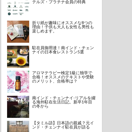
テルズ・プラチナ会員の特典
折り紙が趣味にオススメな8つの
理由！子供も大人も女性も男性も
楽しめます。
駐在員御用達！南インド・チェン
ナイの日本食レストラン5選
アロマテラピー検定1級に独学で
合格！オススメのテキストや受験
のメリット、合格率は？
南インド・チェンナイ-リアルを綴
る海外駐在生活日記。新卒1年目
の冬から
【タミル語】日本語の親戚？元イ
ンド・チェンナイ駐在員が語る