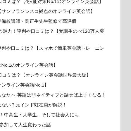
判や口コミは？【4技能対策No.1のオンライン英会話】
【サンフランシスコ拠点のオンライン英会話】
気予備校講師・関正生先生監修で高評価
の魅力！評判や口コミは？【受講生のべ120万人突
評判や口コミは？【スマホで簡単英会話トレーニン
数No.1のオンライン英会話】
口コミは？【オンライン英会話世界最大級】
ンライン英会話No.1】
あなたへ-英語は非ネイティブと話せば上手くなる！
れない？元インド駐在員が解説！
由！中高生・大学生、そして社会人にも
に参加して人生変わった話