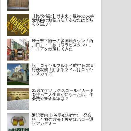
【比較検証】日本史・世界史 大学
受験向け勉強方法！あなたはどち
らを選ぶ？
埼玉県下随一の多国籍タウン「西
川口」・「蕨（ワラビスタン）」
エリアを散策してみた
祝！ロイヤルブルネイ航空 日本直
行便就航！貯まるマイルはロイヤ
ルスカイズ
23歳でアメックスゴールドカード
を持って人生豊かになった話。年
会費や審査基準は？
通訳案内士(英語)に独学で一発合
格した勉強方法！教材はハロー通
訳アカデミー