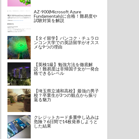
AZ-900(Microsoft Azure
Fundamentals)に合格！難易度や
試験対策を解説
【タイ留学】バンコク・チュラロ
ンコン大学での英語留学がオスス
メな9つの理由
【英検1級】勉強方法を徹底解
説！難易度は非帰国子女が一発合
格できるレベル
【埼玉県立浦和高校】最強の男子
校？卒業生が3つの観点から振り
返る魅力
クレジットカード多重申し込みは
危険？6日間で14枚発券しようと
した結果