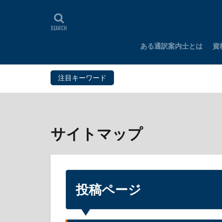
ある通訳案内士とは
資
H
F
I
M
注目キーワード
タイ
インド
サイトマップ
投稿ページ