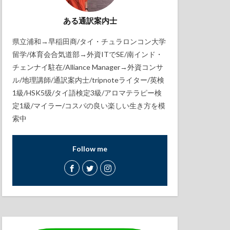
ある通訳案内士
県立浦和→早稲田商/タイ・チュラロンコン大学
留学/体育会合気道部→外資ITでSE/南インド・
チェンナイ駐在/Alliance Manager→外資コンサ
ル/地理講師/通訳案内士/tripnoteライター/英検
1級/HSK5级/タイ語検定3級/アロマテラピー検
定1級/マイラー/コスパの良い楽しい生き方を模
索中
Follow me