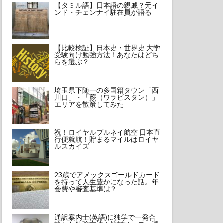
【タミル語】日本語の親戚？元イ
ンド・チェンナイ駐在員が語る
【比較検証】日本史・世界史 大学
受験向け勉強方法！あなたはどち
らを選ぶ？
埼玉県下随一の多国籍タウン「西
川口」・「蕨（ワラビスタン）」
エリアを散策してみた
祝！ロイヤルブルネイ航空 日本直
行便就航！貯まるマイルはロイヤ
ルスカイズ
23歳でアメックスゴールドカード
を持って人生豊かになった話。年
会費や審査基準は？
通訳案内士(英語)に独学で一発合