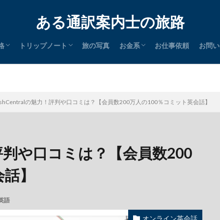
ある通訳案内士の旅路
格
トリップノート
旅の写真
お金系
お仕事依頼
お問い
通訳案内士
英検
SK
タイ語検定
簿記
P
証券外務員
統計検定
PA
icrosoft
アロマテラピー
メディカルハーブ
日本
中国
東南アジア
南アジア
中東
北米
南米
その他
節税
クレジットカード
ポイントサイト
マイル
ステータスマッチ
glishCentralの魅力！評判や口コミは？【会員数200万人の100％コミット英会話】
魅力！評判や口コミは？【会員数200
会話】
英語
オンライン英会話