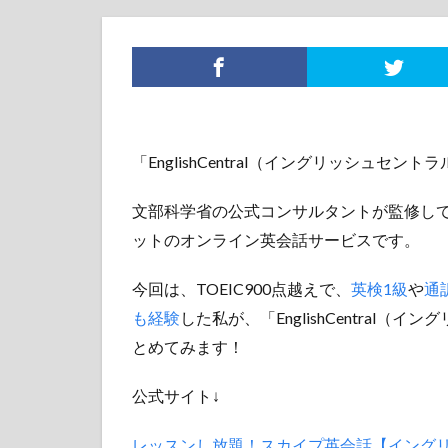
「EnglishCentral（イングリッシュ
文部科学省の公式コンサルタントが監修してい
ットのオンライン英会話サービスです。
今回は、TOEIC900点越えで、
英検1級
や
通
も経験
した私が、「EnglishCentra
とめてみます！
公式サイト↓
レッスンし放題！スカイプ英会話【イング