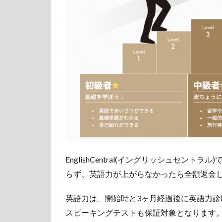
ントラル)の魅力
③：毎日追加さ
れる動画教材で
英語学習
4
EnglishCentral(イ
ングリッシュセ
ントラル)の魅力
④：あなたの苦
手を診断！即レ
ポート！
5
EnglishCentral(イ
EnglishCentral(イングリッシュセン
ングリッシュセ
ントラル)の魅力
らず、英語力が上がらなかったら全額返金
⑤：世界が認め
るEnglishCentral
英語力は、開始時と3ヶ月経過後に英語力診
の「上達の仕組
み」
スピーキングテストも保証対象となります