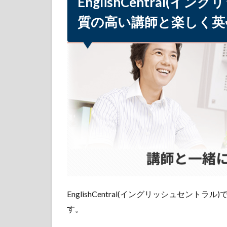
EnglishCentral(
5.5
学習
質の高い講師と楽しく英
目的
ごと
のコ
ース
6
EnglishCentral(イ
ングリッシュセ
ントラル)の魅力
⑥：今なら無料
体験レッスンが
受講可能
7
EnglishCentral(イ
ングリッシュセ
ントラル)を多数
EnglishCentral(イングリッシュセ
の企業・大学も
す。
導入