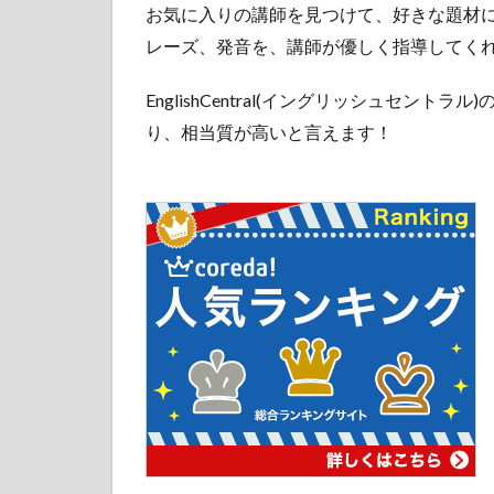
8
お気に入りの講師を見つけて、好きな題材
EnglishCentral(イ
レーズ、発音を、講師が優しく指導してく
ングリッシュセ
ントラル)の口コ
EnglishCentral(イングリッシュセン
ミや評判
り、相当質が高いと言えます！
9
終
わ
り
に
10
参考-
その
他の
ビジ
ネス
向け
オン
ライ
ン英