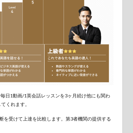
トラル)で毎日1動画/1英会話レッスンを3ヶ月続け他にも関わ
してくれます。
断を受けて上達を比較します。第3者機関の提供する
。