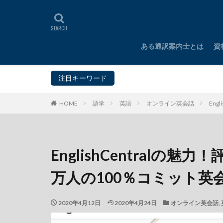
ある通訳案内士とは
資
H
F
I
M
注目キーワード
タイ
インド
HOME
語学
英語
オンライン英会話
En
EnglishCentralの
万人の100％コミット英
2020年4月12日
2020年4月24日
オンライン英会話
,