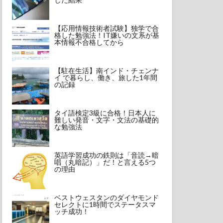
【応用情報技術者試験】独学で合
格した勉強法！IT嫌いの文系が基
本情報不合格してから
【駐在生活】南インド・チェンナ
イ で暮らし、働き、旅した1年間
の記録
タイ語検定3級に合格！日本人に
難しい発音・文字・文法の基礎的
な勉強法
英語学習成功の鉄則は「音読→暗
唱（丸暗記）」だ！と言える5つ
の理由
ベストウェスタンのダイヤモンド
セレクトに1時間でステータスマ
ッチ成功！