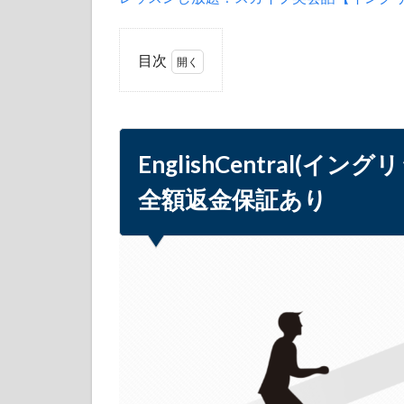
目次
1
EnglishCentral(イ
ングリッシュセ
ントラル)の魅力
EnglishCentral(
①：全額返金保
証あり
全額返金保証あり
2
EnglishCentral(イ
ングリッシュセ
ントラル)の魅力
②：質の高い講
師と楽しく英会
話
3
EnglishCentral(イ
ングリッシュセ