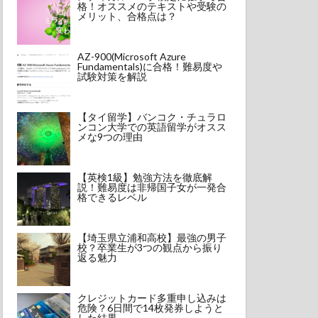
格！オススメのテキストや受験の
メリット、合格点は？
AZ-900(Microsoft Azure
Fundamentals)に合格！難易度や
試験対策を解説
【タイ留学】バンコク・チュラロ
ンコン大学での英語留学がオスス
メな9つの理由
【英検1級】勉強方法を徹底解
説！難易度は非帰国子女が一発合
格できるレベル
【埼玉県立浦和高校】最強の男子
校？卒業生が3つの観点から振り
返る魅力
クレジットカード多重申し込みは
危険？6日間で14枚発券しようと
した結果