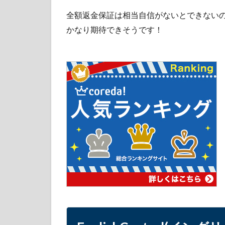
5.1
全額返金保証は相当自信がないとできないので、E
多聴
かなり期待できそうです！
多読
5.2
反復
学習
5.3
発音
矯正
シス
テム
5.4
上達
が見
える
英語
力診
断