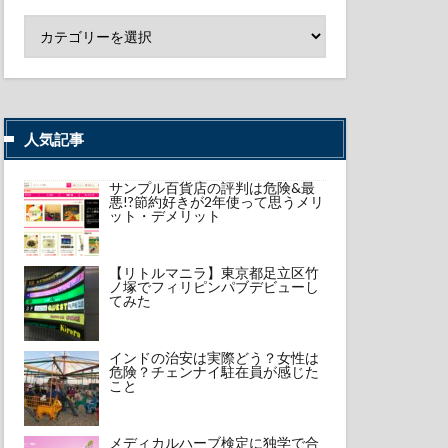
人気記事
サンプル百貨店の評判は危険&最
悪!?節約好きが2年使って思うメリ
ット・デメリット
【リトルマニラ】東京都足立区竹
ノ塚でフィリピンパブデビューし
てみた
インドの治安は実際どう？女性は
危険？チェンナイ駐在員が感じた
こと
メディカルハーブ検定に独学で合