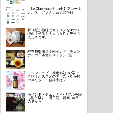
【Le Club AccorHotels】アコーホ
テルズ・プラチナ会員の特典
折り紙が趣味にオススメな8つの
理由！子供も大人も女性も男性も
楽しめます。
駐在員御用達！南インド・チェン
ナイの日本食レストラン5選
アロマテラピー検定1級に独学で
合格！オススメのテキストや受験
のメリット、合格率は？
南インド・チェンナイ-リアルを綴
る海外駐在生活日記。新卒1年目
の冬から