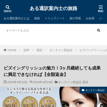
ある通訳案内士の旅路
ある通訳案内士とは
資格
トリップノート
旅の写真
お金系
お仕
タイ
インド
HOME
語学
英語
オンライン英会話
ビズイングリッシュ
ビズイングリッシュの魅力！3ヶ月継続しても成果
に満足できなければ【全額返金】
2020年4月13日
2020年4月24日
オンライン英会話
,
英語
オンライン英会話