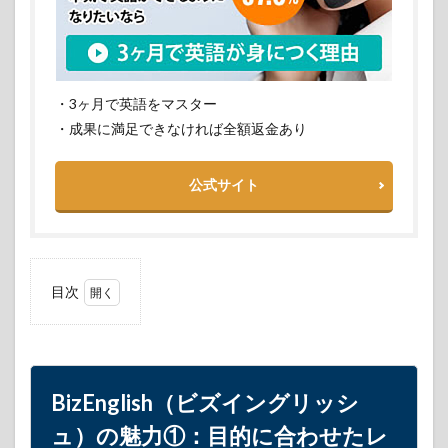
・3ヶ月で英語をマスター
・成果に満足できなければ全額返金あり
公式サイト
目次
1
BizEnglish（ビ
ズイングリッ
シュ）の魅力
①：目的に合
BizEnglish（ビズイングリッシ
わせたレッス
ン内容
ュ）の魅力①：目的に合わせたレ