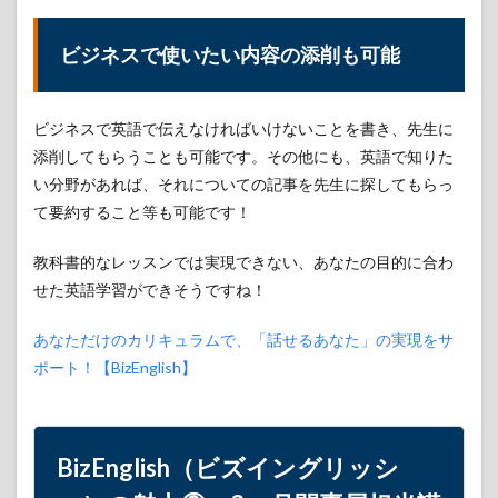
シュ）の魅力
②：3ヶ月間専
ビジネスで使いたい内容の添削も可能
属担当講師で
マンツーマン
2.1
ビジネスで英語で伝えなければいけないことを書き、先生に
オン
ライ
添削してもらうことも可能です。その他にも、英語で知りた
ン英
い分野があれば、それについての記事を先生に探してもらっ
会話
では
て要約すること等も可能です！
同じ
講師
教科書的なレッスンでは実現できない、あなたの目的に合わ
とな
せた英語学習ができそうですね！
かな
か話
せな
あなただけのカリキュラムで、「話せるあなた」の実現をサ
いこ
ポート！【BizEnglish】
とも
2.2
ビズ
イン
BizEnglish（ビズイングリッシ
グリ
ッシ