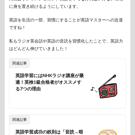
終わ
に身を置き続けるようにしています。
りに
11
英語を生活の一部、習慣にすることが英語マスターへの近道
参考-
ですね！
その
他の
私もラジオ英会話や英語の音読を習慣化したことで、英語力
ビジ
ネス
はどんどん伸びていきました！
向け
オン
ライ
関連記事
ン英
会話
英語学習にはNHKラジオ講座が最
と比
適！英検1級合格者がオススメす
較
る7つの理由
関連記事
英語学習成功の鉄則は「音読→暗