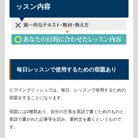
1.1
ッスン内容
毎日
レッ
スン
で使
用す
るた
めの
宿題
あり
1.2
毎日レッスンで使用するための宿題あり
ビジ
ネス
で使
いた
ビズイングリッシュでは、毎日、レッスンで使用するための
い内
宿題をすることになります。
容の
添削
も可
宿題には2種類あり、自分の主張を英語で書くためのものと、
能
英語で書かれた記事等を読み、要約文を書くというもので
2
す。
BizEnglish（ビ
ズイングリッ