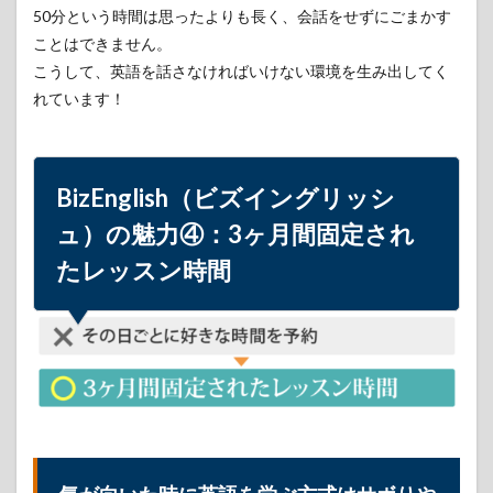
には
50分という時間は思ったよりも長く、会話をせずにごまかす
実務
経験
ことはできません。
以上
こうして、英語を話さなければいけない環境を生み出してく
のも
れています！
のを
求め
る
6.2
BizEnglish（ビズイングリッシ
面接
をパ
ュ）の魅力④：
3ヶ月間固定され
スし
た後
たレッスン時間
も講
師候
補に
事前
トレ
ーニ
ング
を繰
り返
す
7