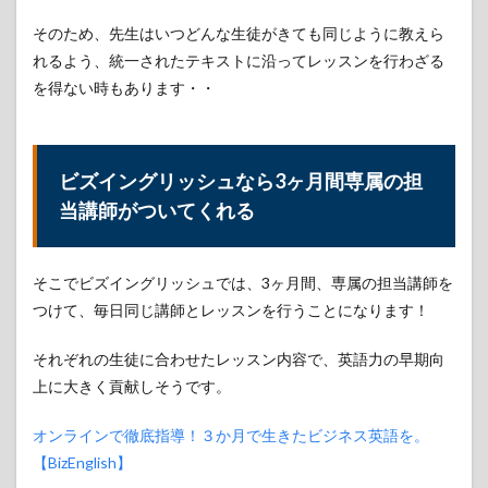
スン時間
そのため、先生はいつどんな生徒がきても同じように教えら
4.1
れるよう、統一されたテキストに沿ってレッスンを行わざる
気が
向い
を得ない時もあります・・
た時
に英
語を
学ぶ
ビズイングリッシュなら3ヶ月間専属の担
方式
はサ
当講師がついてくれる
ボり
やす
い
そこでビズイングリッシュでは、3ヶ月間、専属の担当講師を
4.2
つけて、毎日同じ講師とレッスンを行うことになります！
ビズ
イン
グリ
それぞれの生徒に合わせたレッスン内容で、英語力の早期向
ッシ
上に大きく貢献しそうです。
ュで
は毎
日決
オンラインで徹底指導！３か月で生きたビジネス英語を。
めら
【BizEnglish】
れた