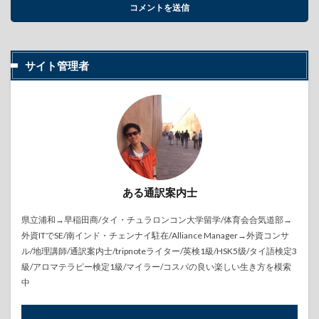
サイト管理者
ある通訳案内士
県立浦和→早稲田商/タイ・チュラロンコン大学留学/体育会合気道部→
外資ITでSE/南インド・チェンナイ駐在/Alliance Manager→外資コンサ
ル/地理講師/通訳案内士/tripnoteライター/英検1級/HSK5级/タイ語検定3
級/アロマテラピー検定1級/マイラー/コスパの良い楽しい生き方を模索
中