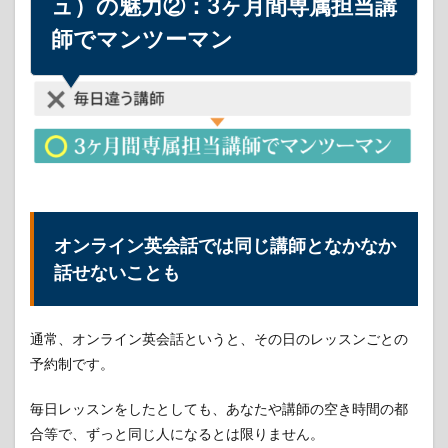
ュ）の魅力②：3ヶ月間専属担当講
ュな
ら3ヶ
師でマンツーマン
月間
専属
の担
当講
師が
つい
てく
れる
3
BizEnglish（ビ
ズイングリッ
オンライン英会話では同じ講師となかなか
シュ）の魅力
話せないことも
③：平日毎日
50分のレッス
ン
通常、オンライン英会話というと、その日のレッスンごとの
4
予約制です。
BizEnglish（ビ
ズイングリッ
シュ）の魅力
毎日レッスンをしたとしても、あなたや講師の空き時間の都
④：3ヶ月間固
合等で、ずっと同じ人になるとは限りません。
定されたレッ