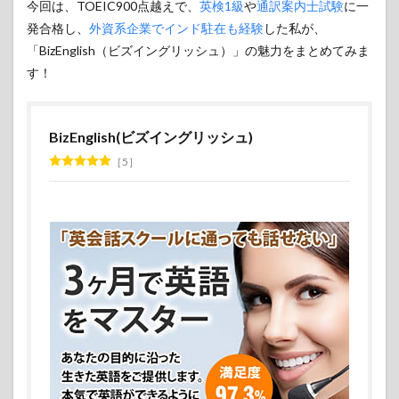
今回は、TOEIC900点越えで、
英検1級
や
通訳案内士試験
に一
発合格し、
外資系企業でインド駐在も経験
した私が、
「BizEnglish（ビズイングリッシュ）」の魅力をまとめてみま
す！
BizEnglish(ビズイングリッシュ)
5