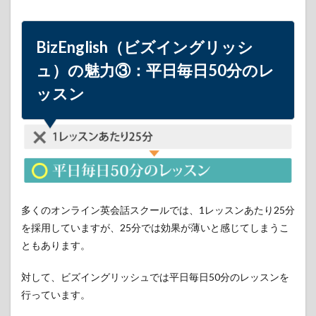
時間
に必
ずレ
ッス
BizEnglish（ビズイングリッシ
ン
ュ）の魅力③：平日毎日50分のレ
5
ッスン
BizEnglish（ビ
ズイングリッ
シュ）の魅力
⑤：自由課題
によるグルー
プセッション
あり
6
BizEnglish（ビ
多くのオンライン英会話スクールでは、1レッスンあたり25分
ズイングリッ
を採用していますが、25分では効果が薄いと感じてしまうこ
シュ）の魅力
⑥：合格率1%
ともあります。
の質の高い講
師
対して、ビズイングリッシュでは平日毎日50分のレッスンを
6.1
行っています。
講師