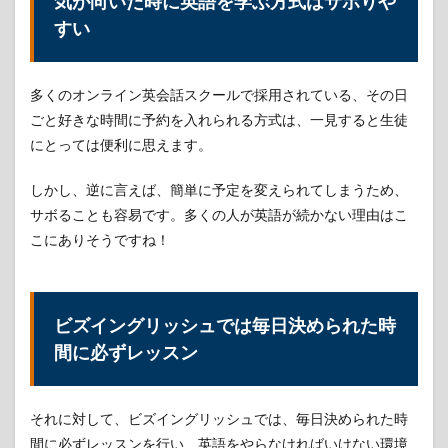
気が向いた時に英語を学ぶ方式はサボりや
BizEnglish（ビ
すい
ズイングリッ
シュ）の魅力
⑥：講師は全
員外国人
多くのオンライン英会話スクールで採用されている、その日
ごと好きな時間に予約を入れられる方式は、一見すると生徒
8
BizEnglish（ビ
にとっては便利に思えます。
ズイングリッ
シュ）の魅力
しかし、逆に言えば、簡単に予定を変えられてしまうため、
⑥：3ヶ月継続
しても成果に
サボることも容易です。多くの人が英語が続かない理由はこ
満足できなけ
こにありそうですね！
れば全額返金
可能
9
BizEnglish（ビ
ビズイングリッシュでは毎日決められた時
ズイングリッ
間に必ずレッスン
シュ）の魅力
⑥：無料カウ
ンセリングが
可能
それに対して、ビズイングリッシュでは、毎日決められた時
10
間に必ずレッスンを行い、英語をやらなければいけない環境