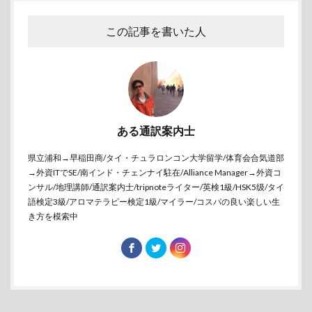
この記事を書いた人
ある通訳案内士
県立浦和→早稲田商/タイ・チュラロンコン大学留学/体育会合気道部
→外資ITでSE/南インド・チェンナイ駐在/Alliance Manager→外資コ
ンサル/地理講師/通訳案内士/tripnoteライター/英検1級/HSK5级/タイ
語検定3級/アロマテラピー検定1級/マイラー/コスパの良い楽しい生
き方を模索中