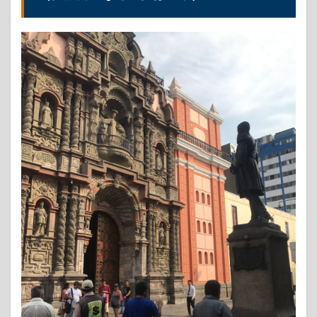
ラ・
フロ
ーレ
ンス
の恋
人た
ちの
公園
はさ
すが
ラテ
ン系
とい
う感
じ
3
リマの
観光名所
③：Museo
Nacional De
Arqueologia,
Antropologia
E Historia
Del
Perú（ペル