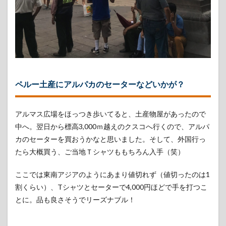
ー国立人類
学考古学歴
史博物館）
4
リマ
の観
光名
所
ペルー土産にアルパカのセーターなどいかが？
④：
日秘
文化
会館
アルマス広場をほっつき歩いてると、土産物屋があったので
(日
中へ。翌日から標高3,000ｍ越えのクスコへ行くので、アルパ
本人
カのセーターを買おうかなと思いました。そして、外国行っ
ペル
ー移
たら大概買う、ご当地Ｔシャツももちろん入手（笑）
住資
料
ここでは東南アジアのようにあまり値切れず（値切ったのは1
館)
割くらい）、Tシャツとセーターで4,000円ほどで手を打つこ
4.1
とに。品も良さそうでリーズナブル！
「日
本人
ペル