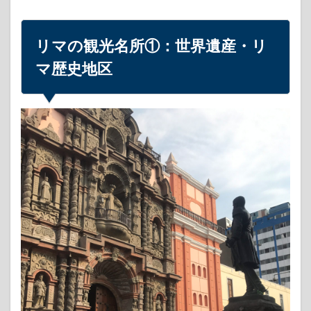
の観
光名
所
リマの観光名所①：世界遺産・リ
①：
世界
マ歴史地区
遺
産・
リマ
歴史
地区
1.1
リマ
歴史
地区
の中
心も
やは
りア
ルマ
ス広
場
1.2
アル