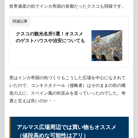
地区
世界遺産の街でインカ帝国の首都だったクスコも同様です。
の治
安
（体
関連記事
感）
クスコの観光名所5選！オススメ
2
のゲストハウスや治安についても
リマ
の観
光名
所
②：
ミ
ラ・
実はインカ帝国の街づくりもこうした広場を中心になされて
フロ
いたので、コンキスタドール（侵略者）はそのままの街の構
ーレ
ン
造の上に、スペイン風の街並みを造っていったのでした。奇
ス/
遇と言えば良いのか・・
恋人
たち
の公
園
アルマス広場周辺では買い物もオススメ
2.1
（値段高めな可能性はアリ）
ミ