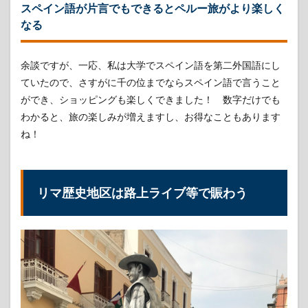
ー移
スペイン語が片言でもできるとペルー旅がより楽しく
住資
なる
料
館」
でペ
余談ですが、一応、私は大学でスペイン語を第二外国語にし
ルー
に移
ていたので、さすがに千の位までならスペイン語で言うこと
住し
ができ、ショッピングも楽しくできました！ 数字だけでも
た
わかると、旅の楽しみが増えますし、お得なこともあります
人々
の足
ね！
跡を
辿る
4.2
「日
リマ歴史地区は路上ライブ等で賑わう
秘文
化会
館」
はペ
ルー
にお
ける
日本
文化