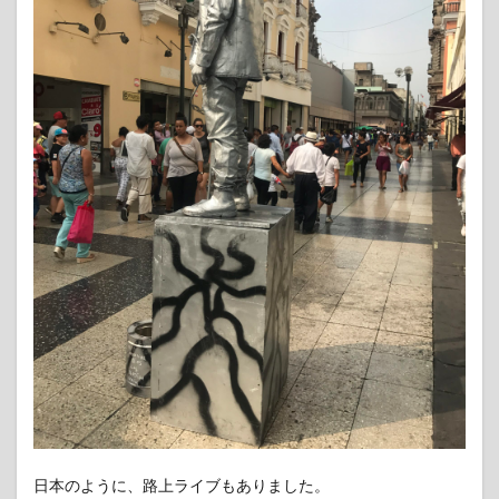
の発
信地
5
リマ
でオ
スス
メな
日本
人向
けゲ
スト
ハウ
ス：
当山
ペン
ショ
ン
5.1
当山
ペン
ショ
ンは
日本のように、路上ライブもありました。
日本