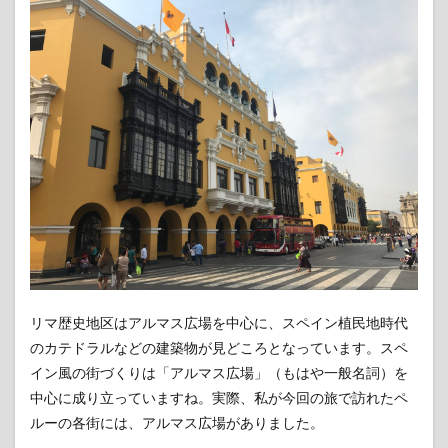
1.2.2
スペイ
ン語が
片言で
もでき
るとペ
ルー旅
がより
楽しく
なる
1.3
リマ
歴史
地区
は路
上ラ
イブ
リマ歴史地区はアルマス広場を中心に、スペイン植民地時代
等で
のカテドラルなどの建築物が見どころとなっています。スペ
賑わ
う
イン風の街づくりは「アルマス広場」（もはや一般名詞）を
中心に成り立っていますね。実際、私が今回の旅で訪れたペ
1.4
ルーの各街には、アルマス広場がありました。
リマ
歴史