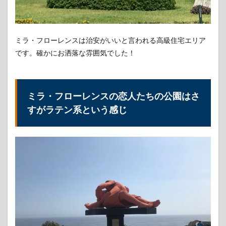
モラ
ーダ
は美
味
ミラ・フローレンスは治安がいいと言われる高級住宅エリア
8
リマのグル
です。確かにお洒落な雰囲気でした！
メ②：ミラ・フ
ローレンスのレ
ストラン
「FRANCESCO」
ミラ・フローレンスの恋人たちの公園はさ
9
すがラテン系という感じ
リマ
のグ
ルメ
③：
ペル
ーの
街は
イン
カコ
ーラ
片手
に散
歩が
オス