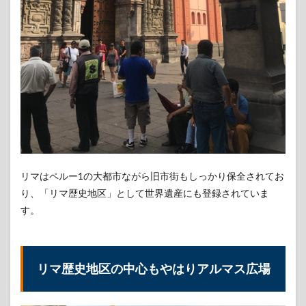
マス
広場
周辺
では
買い
物も
オス
スメ
（値
段高
めな
可能
性は
ア
リマはペルー1の大都市ながら旧市街もしっかり保全されてお
リ）
り、「リマ歴史地区」として世界遺産にも登録されていま
1.2.1
す。
ペルー
土産に
アルパ
カのセ
リマ歴史地区の中心もやはりアルマス広場
ーター
などい
かが？