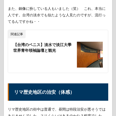
人が
落ち
また、銅像に扮している人もいました（笑） これ、本当に
着け
人です。台湾の淡水でも似たような人見たのですが、流行っ
る空
間
てるんですかね・・
5.2
当山
関連記事
ペン
ショ
【台湾のベニス】淡水で淡江大學
ン周
世界青年領袖論壇と観光
辺は
治安
が良
く観
光地
から
も近
い
リマ歴史地区の治安（体感）
5.3
リ
マのスー
パー
「Metro」
リマ歴史地区の街中は普通で、昼間は特段治安が悪そうでは
でお買い
ありませんでした。スリくらいはあるのかな？程度でした