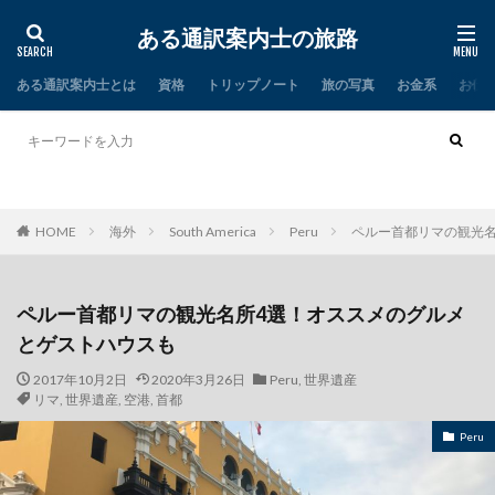
ある通訳案内士の旅路
ある通訳案内士とは
資格
トリップノート
旅の写真
お金系
お仕
タイ
インド
HOME
海外
South America
Peru
ペルー首都リマの観光
ペルー首都リマの観光名所4選！オススメのグルメ
とゲストハウスも
2017年10月2日
2020年3月26日
Peru
,
世界遺産
リマ
,
世界遺産
,
空港
,
首都
Peru