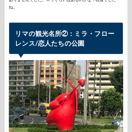
物
ね。
6
やは
り気
にな
リマの観光名所②：ミラ・フロー
るリ
マの
レンス/恋人たちの公園
治安
は？
7
リマ
のグ
ルメ
①：
アロ
ス・
コ
ン・
マリ
スコ
スと
チチ
ャ・