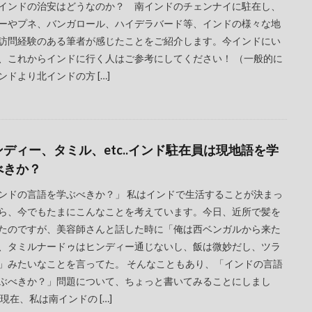
インドの治安はどうなのか？ 南インドのチェンナイに駐在し、
ーやプネ、バンガロール、ハイデラバード等、インドの様々な地
訪問経験のある筆者が感じたことをご紹介します。今インドにい
、これからインドに行く人はご参考にしてください！ （一般的に
ンドより北インドの方 […]
ンディー、タミル、etc..インド駐在員は現地語を学
べきか？
ンドの言語を学ぶべきか？」 私はインドで生活することが決まっ
ら、今でもたまにこんなことを考えています。今日、近所で髪を
たのですが、美容師さんと話した時に「俺は西ベンガルから来た
、タミルナードゥはヒンディー通じないし、飯は微妙だし、ツラ
」みたいなことを言ってた。 そんなこともあり、「インドの言語
ぶべきか？」問題について、ちょっと書いてみることにしまし
 現在、私は南インドの […]