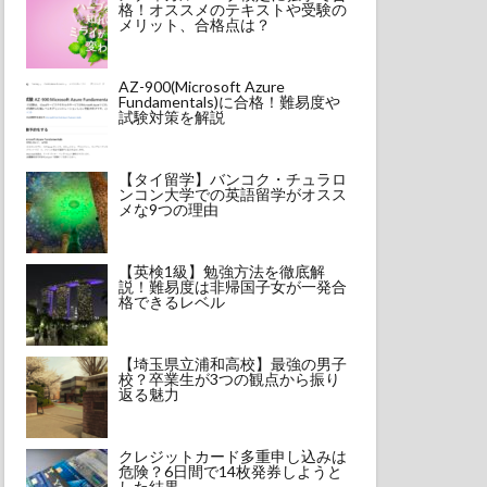
格！オススメのテキストや受験の
メリット、合格点は？
AZ-900(Microsoft Azure
Fundamentals)に合格！難易度や
試験対策を解説
【タイ留学】バンコク・チュラロ
ンコン大学での英語留学がオスス
メな9つの理由
【英検1級】勉強方法を徹底解
説！難易度は非帰国子女が一発合
格できるレベル
【埼玉県立浦和高校】最強の男子
校？卒業生が3つの観点から振り
返る魅力
クレジットカード多重申し込みは
危険？6日間で14枚発券しようと
した結果