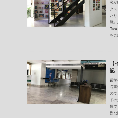
私が
クス
たり
戦』
Ta
をご
【
記
留学
院事
ので
ドの
慢で
烈な