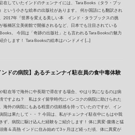
駐在していたインドのチェンナイには、Tara Books（タラ・ブッ
）という小さな絵本の出版社があります。 何か国語にも翻訳され
、2017年『世界を変える美しい本 インド・タラブックスの挑
が板橋区立美術館で開催されるなど、日本でも注目されている
ra Books。 今回は「奇跡の出版社」とも言われるTara Booksの魅力
紹介します！ Tara Booksの絵本はハンドメイ […]
インドの病院】あるチェンナイ駐在員の食中毒体験
や駐在等で海外に中長期で滞在する場合、やはり気になるのは病
情ですよね？ 私はタイ留学時代にバンコクの病院に助けられた
、海外の病院にもある程度の信頼感を持っていたのですが、イン
病院は果たして・・？ 今回は、私がチェンナイ駐在中にもはや我
きず、病院に駆け込んだ経験をご紹介します！ 体に異変-腹痛と猛
頭痛 & 高熱 インドに住み始めて3ヶ月ほど経った頃、体に異変が