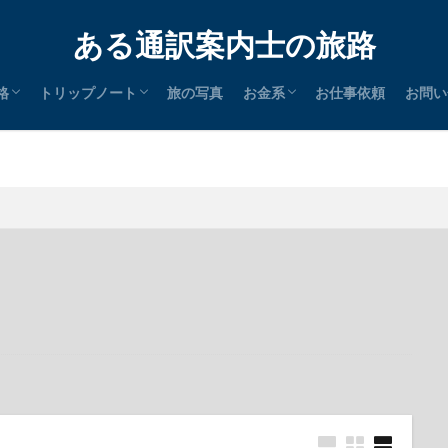
ある通訳案内士の旅路
格
トリップノート
旅の写真
お金系
お仕事依頼
お問い
通訳案内士
英検
SK
タイ語検定
簿記
P
証券外務員
統計検定
PA
icrosoft
アロマテラピー
メディカルハーブ
日本
中国
東南アジア
南アジア
中東
北米
南米
その他
節税
クレジットカード
ポイントサイト
マイル
ステータスマッチ