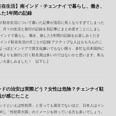
駐在生活】南インド・チェンナイ で暮らし、働き、
した1年間の記録
ド駐在生活について書いた記事が流石に長くなりすぎてしまった
、月々の生活と旅行の記録を別記事にまとめ直すことにしまし
 インドで暮らし、働き、旅した1年間の記録をお楽しみくださ
 インド駐在生活の月ごとの記録 アクティブな人はもちろんのこ
よっぽどインドアで異文化嫌いでもない限り、多忙な日本国内に
時よりも旅行に行く駐在員は多いのではないかと思います。私も
いろ楽しみました！ 以下 […]
ンドの治安は実際どう？女性は危険？チェンナイ駐
員が感じたこと
ンドといえば性犯罪」と言っても過言でないほど、日本人はイン
対し「性犯罪大国」のイメージを持っている方も多いでしょう。