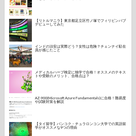
【リトルマニラ】東京都足立区竹ノ塚でフィリピンパブ
デビューしてみた
インドの治安は実際どう？女性は危険？チェンナイ駐在
員が感じたこと
メディカルハーブ検定に独学で合格！オススメのテキス
トや受験のメリット、合格点は？
AZ-900(Microsoft Azure Fundamentals)に合格！難易度
や試験対策を解説
【タイ留学】バンコク・チュラロンコン大学での英語留
学がオススメな9つの理由