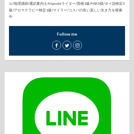
ル/地理講師/通訳案内士/tripnoteライター/英検1級/HSK5级/タイ語検定3
級/アロマテラピー検定1級/マイラー/コスパの良い楽しい生き方を模索
中
Follow me