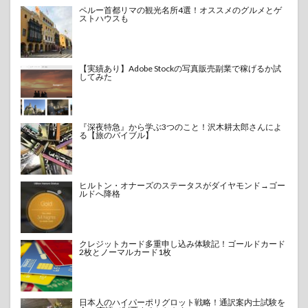
ペルー首都リマの観光名所4選！オススメのグルメとゲ
ストハウスも
【実績あり】Adobe Stockの写真販売副業で稼げるか試
してみた
『深夜特急』から学ぶ3つのこと！沢木耕太郎さんによ
る【旅のバイブル】
ヒルトン・オナーズのステータスがダイヤモンド→ゴー
ルドへ降格
クレジットカード多重申し込み体験記！ゴールドカード
2枚とノーマルカード1枚
日本人のハイパーポリグロット戦略！通訳案内士試験を