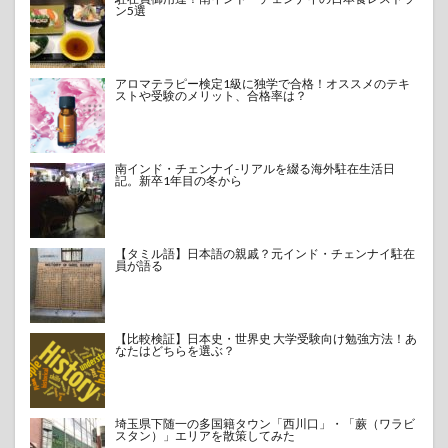
ン5選
アロマテラピー検定1級に独学で合格！オススメのテキ
ストや受験のメリット、合格率は？
南インド・チェンナイ-リアルを綴る海外駐在生活日
記。新卒1年目の冬から
【タミル語】日本語の親戚？元インド・チェンナイ駐在
員が語る
【比較検証】日本史・世界史 大学受験向け勉強方法！あ
なたはどちらを選ぶ？
埼玉県下随一の多国籍タウン「西川口」・「蕨（ワラビ
スタン）」エリアを散策してみた