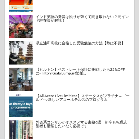
インド英語の発音は訛りが強くて聞き取れない？元イン
ド駐在員が解説！
県立浦和高校に合格した受験勉強の方法【塾は不要】
【ヒルトン】ベストレート保証に挑戦したら25%OFF
に-Hilton Kuala Lumpur宿泊記
【All Accor Live Limitless】ステータスがプラチナ→ゴー
ルドへ-新しいアコーホテルズのプログラム
外資系コンサルがオススメする書籍6選！新卒も転職志
望者も活躍したいなら必読です