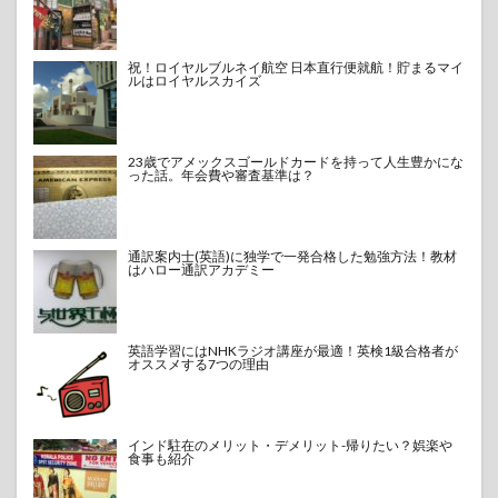
祝！ロイヤルブルネイ航空 日本直行便就航！貯まるマイ
ルはロイヤルスカイズ
23歳でアメックスゴールドカードを持って人生豊かにな
った話。年会費や審査基準は？
通訳案内士(英語)に独学で一発合格した勉強方法！教材
はハロー通訳アカデミー
英語学習にはNHKラジオ講座が最適！英検1級合格者が
オススメする7つの理由
インド駐在のメリット・デメリット-帰りたい？娯楽や
食事も紹介