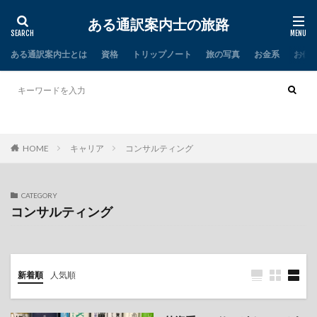
ある通訳案内士の旅路
ある通訳案内士とは
資格
トリップノート
旅の写真
お金系
お仕
タイ
インド
HOME
キャリア
コンサルティング
CATEGORY
コンサルティング
新着順
人気順