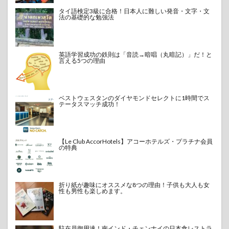
タイ語検定3級に合格！日本人に難しい発音・文字・文
法の基礎的な勉強法
英語学習成功の鉄則は「音読→暗唱（丸暗記）」だ！と
言える5つの理由
ベストウェスタンのダイヤモンドセレクトに1時間でス
テータスマッチ成功！
【Le Club AccorHotels】アコーホテルズ・プラチナ会員
の特典
折り紙が趣味にオススメな8つの理由！子供も大人も女
性も男性も楽しめます。
駐在員御用達！南インド・チェンナイの日本食レストラ