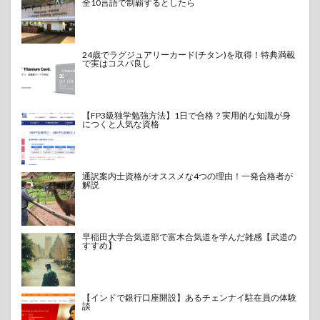
全10言語で制覇するとしたら
24歳でラグジュアリーカード(チタン)を取得！特典満載
で実はコスパ良し
【FP3級独学勉強方法】1日で合格？実用的な知識が身
につくと人気な資格
通訳案内士資格がオススメな4つの理由！一発合格者が
解説
早稲田大学合気道部で富木合気道を学んだ雑感【武道の
すすめ】
【インドで銀行口座開設】あるチェンナイ駐在員の体験
談