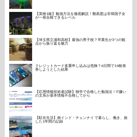
【英検1級】勉強方法を徹底解説！難易度は非帰国子女
が一発合格できるレベル
【埼玉県立浦和高校】最強の男子校？卒業生が3つの観
点から振り返る魅力
クレジットカード多重申し込みは危険？6日間で14枚発
券しようとした結果
【応用情報技術者試験】独学で合格した勉強法！IT嫌い
の文系が基本情報不合格してから
【駐在生活】南インド・チェンナイ で暮らし、働き、旅
した1年間の記録