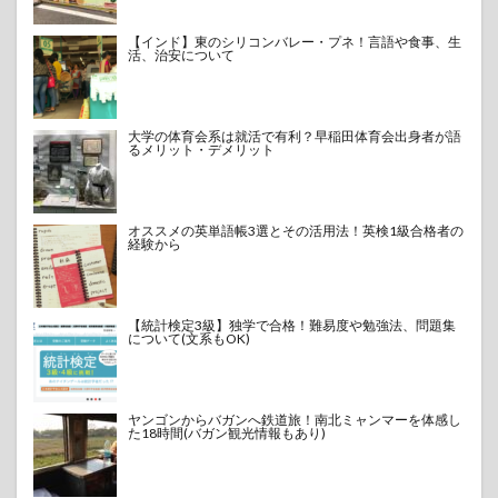
【インド】東のシリコンバレー・プネ！言語や食事、生
活、治安について
大学の体育会系は就活で有利？早稲田体育会出身者が語
るメリット・デメリット
オススメの英単語帳3選とその活用法！英検1級合格者の
経験から
【統計検定3級】独学で合格！難易度や勉強法、問題集
について(文系もOK)
ヤンゴンからバガンへ鉄道旅！南北ミャンマーを体感し
た18時間(バガン観光情報もあり)