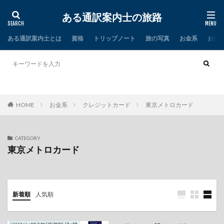
ある通訳案内士の旅路
ある通訳案内士とは
資格
トリップノート
旅の写真
お金系
お仕
タイ
インド
HOME
お金系
クレジットカード
東京メトロカード
CATEGORY
東京メトロカード
新着順
人気順