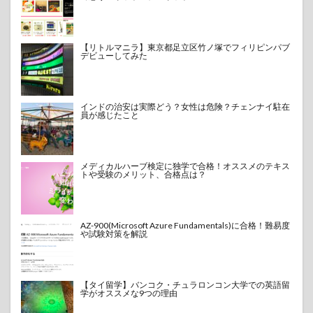
【リトルマニラ】東京都足立区竹ノ塚でフィリピンパブ
デビューしてみた
インドの治安は実際どう？女性は危険？チェンナイ駐在
員が感じたこと
メディカルハーブ検定に独学で合格！オススメのテキス
トや受験のメリット、合格点は？
AZ-900(Microsoft Azure Fundamentals)に合格！難易度
や試験対策を解説
【タイ留学】バンコク・チュラロンコン大学での英語留
学がオススメな9つの理由