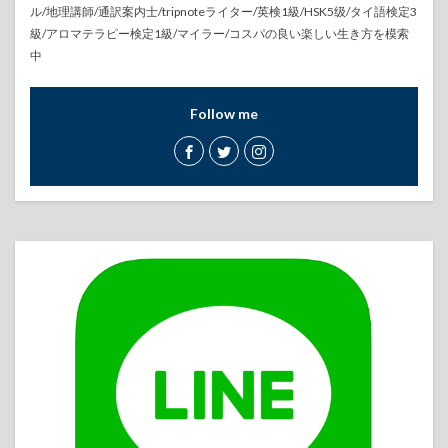
ル/地理講師/通訳案内士/tripnoteライター/英検1級/HSK5级/タイ語検定3
級/アロマテラピー検定1級/マイラー/コスパの良い楽しい生き方を模索
中
Follow me