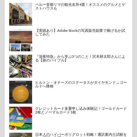
ペルー首都リマの観光名所4選！オススメのグルメとゲ
ストハウスも
【実績あり】Adobe Stockの写真販売副業で稼げるか試
してみた
『深夜特急』から学ぶ3つのこと！沢木耕太郎さんによ
る【旅のバイブル】
ヒルトン・オナーズのステータスがダイヤモンド→ゴー
ルドへ降格
クレジットカード多重申し込み体験記！ゴールドカード
2枚とノーマルカード1枚
日本人のハイパーポリグロット戦略！通訳案内士試験を