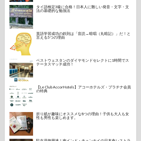
タイ語検定3級に合格！日本人に難しい発音・文字・文
法の基礎的な勉強法
英語学習成功の鉄則は「音読→暗唱（丸暗記）」だ！と
言える5つの理由
ベストウェスタンのダイヤモンドセレクトに1時間でス
テータスマッチ成功！
【Le Club AccorHotels】アコーホテルズ・プラチナ会員
の特典
折り紙が趣味にオススメな8つの理由！子供も大人も女
性も男性も楽しめます。
駐在員御用達！南インド・チェンナイの日本食レストラ