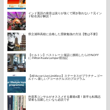
インド英語の発音は訛りが強くて聞き取れない？元イン
ド駐在員が解説！
県立浦和高校に合格した受験勉強の方法【塾は不要】
【ヒルトン】ベストレート保証に挑戦したら25%OFF
に-Hilton Kuala Lumpur宿泊記
【All Accor Live Limitless】ステータスがプラチナ→ゴー
ルドへ-新しいアコーホテルズのプログラム
外資系コンサルがオススメする書籍6選！新卒も転職志
望者も活躍したいなら必読です