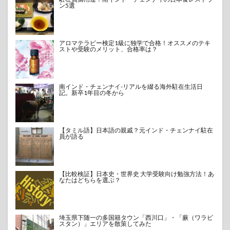
ン5選
アロマテラピー検定1級に独学で合格！オススメのテキ
ストや受験のメリット、合格率は？
南インド・チェンナイ-リアルを綴る海外駐在生活日
記。新卒1年目の冬から
【タミル語】日本語の親戚？元インド・チェンナイ駐在
員が語る
【比較検証】日本史・世界史 大学受験向け勉強方法！あ
なたはどちらを選ぶ？
埼玉県下随一の多国籍タウン「西川口」・「蕨（ワラビ
スタン）」エリアを散策してみた