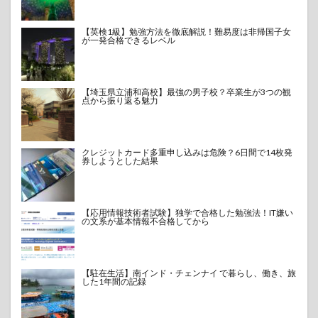
【英検1級】勉強方法を徹底解説！難易度は非帰国子女
が一発合格できるレベル
【埼玉県立浦和高校】最強の男子校？卒業生が3つの観
点から振り返る魅力
クレジットカード多重申し込みは危険？6日間で14枚発
券しようとした結果
【応用情報技術者試験】独学で合格した勉強法！IT嫌い
の文系が基本情報不合格してから
【駐在生活】南インド・チェンナイ で暮らし、働き、旅
した1年間の記録