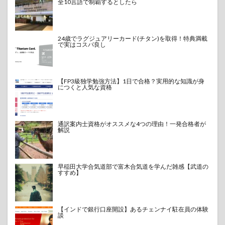
全10言語で制覇するとしたら
24歳でラグジュアリーカード(チタン)を取得！特典満載
で実はコスパ良し
【FP3級独学勉強方法】1日で合格？実用的な知識が身
につくと人気な資格
通訳案内士資格がオススメな4つの理由！一発合格者が
解説
早稲田大学合気道部で富木合気道を学んだ雑感【武道の
すすめ】
【インドで銀行口座開設】あるチェンナイ駐在員の体験
談