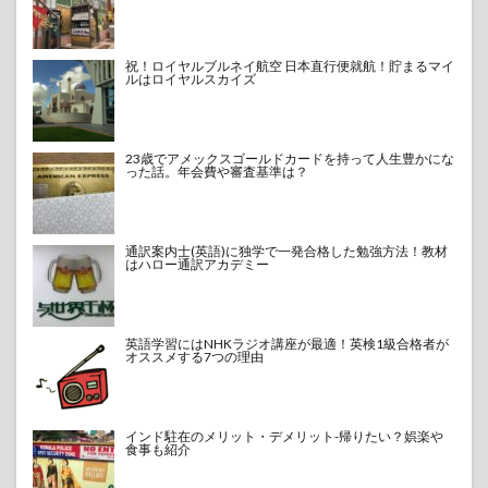
祝！ロイヤルブルネイ航空 日本直行便就航！貯まるマイ
ルはロイヤルスカイズ
23歳でアメックスゴールドカードを持って人生豊かにな
った話。年会費や審査基準は？
通訳案内士(英語)に独学で一発合格した勉強方法！教材
はハロー通訳アカデミー
英語学習にはNHKラジオ講座が最適！英検1級合格者が
オススメする7つの理由
インド駐在のメリット・デメリット-帰りたい？娯楽や
食事も紹介