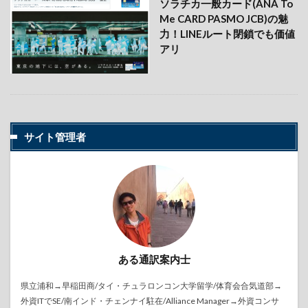
ソラチカ一般カード(ANA To
Me CARD PASMO JCB)の魅
力！LINEルート閉鎖でも価値
アリ
サイト管理者
ある通訳案内士
県立浦和→早稲田商/タイ・チュラロンコン大学留学/体育会合気道部→
外資ITでSE/南インド・チェンナイ駐在/Alliance Manager→外資コンサ