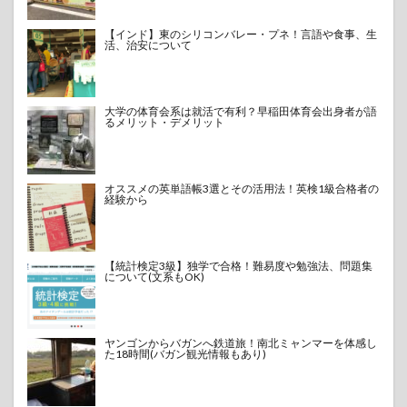
【インド】東のシリコンバレー・プネ！言語や食事、生
活、治安について
大学の体育会系は就活で有利？早稲田体育会出身者が語
るメリット・デメリット
オススメの英単語帳3選とその活用法！英検1級合格者の
経験から
【統計検定3級】独学で合格！難易度や勉強法、問題集
について(文系もOK)
ヤンゴンからバガンへ鉄道旅！南北ミャンマーを体感し
た18時間(バガン観光情報もあり)