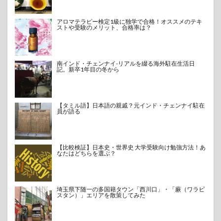
アロマテラピー検定1級に独学で合格！オススメのテキ
ストや受験のメリット、合格率は？
南インド・チェンナイ-リアルを綴る海外駐在生活日
記。新卒1年目の冬から
【タミル語】日本語の親戚？元インド・チェンナイ駐在
員が語る
【比較検証】日本史・世界史 大学受験向け勉強方法！あ
なたはどちらを選ぶ？
埼玉県下随一の多国籍タウン「西川口」・「蕨（ワラビ
スタン）」エリアを散策してみた