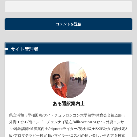
サイト管理者
ある通訳案内士
県立浦和→早稲田商/タイ・チュラロンコン大学留学/体育会合気道部→
外資ITでSE/南インド・チェンナイ駐在/Alliance Manager→外資コンサ
ル/地理講師/通訳案内士/tripnoteライター/英検1級/HSK5级/タイ語検定3
級/アロマテラピー検定1級/マイラー/コスパの良い楽しい生き方を模索