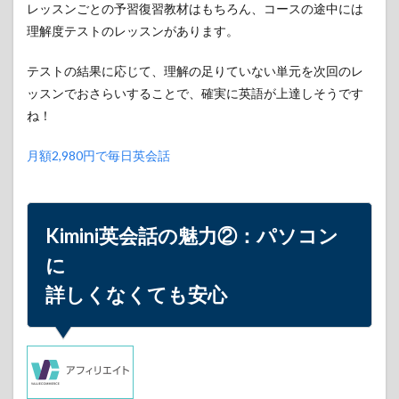
レッスンごとの予習復習教材はもちろん、コースの途中には
トで
気軽
理解度テストのレッスンがあります。
にで
きる
テストの結果に応じて、理解の足りていない単元を次回のレ
4
ッスンでおさらいすることで、確実に英語が上達しそうです
Kimini
ね！
英会
話の
魅力
月額2,980円で毎日英会話
④：
レッ
スン
は好
Kimini英会話の魅力②：
パソコン
きな
時間
に
に
詳しくなくても安心
5
Kimini
英会
話の
魅力
⑤：
自分