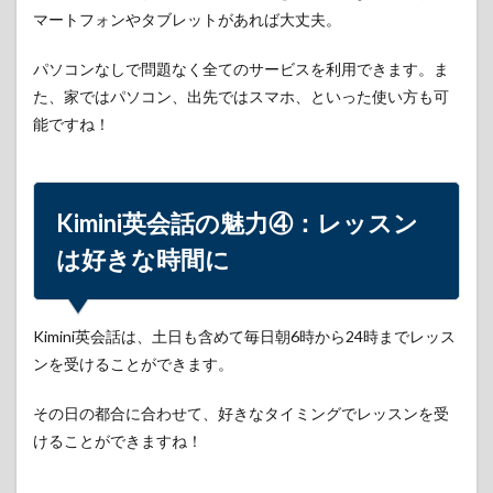
料体
マートフォンやタブレットがあれば大丈夫。
験レ
ッス
パソコンなしで問題なく全てのサービスを利用できます。ま
ンが
受講
た、家ではパソコン、出先ではスマホ、といった使い方も可
可能
能ですね！
8
多く
の法
人で
Kimini英会話の魅力④：
レッスン
Kimini
英会
は好きな時間に
話を
採用
9
Kimini英会話は、土日も含めて毎日朝6時から24時までレッス
Kimini
英会
ンを受けることができます。
話の
口コ
その日の都合に合わせて、好きなタイミングでレッスンを受
ミや
けることができますね！
評判
10