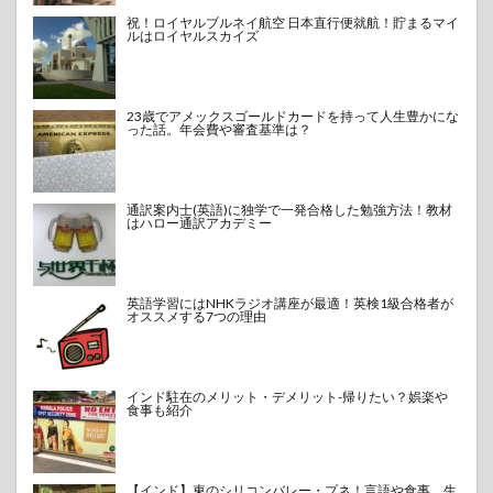
祝！ロイヤルブルネイ航空 日本直行便就航！貯まるマイ
ルはロイヤルスカイズ
23歳でアメックスゴールドカードを持って人生豊かにな
った話。年会費や審査基準は？
通訳案内士(英語)に独学で一発合格した勉強方法！教材
はハロー通訳アカデミー
英語学習にはNHKラジオ講座が最適！英検1級合格者が
オススメする7つの理由
インド駐在のメリット・デメリット-帰りたい？娯楽や
食事も紹介
【インド】東のシリコンバレー・プネ！言語や食事、生