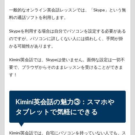
のペ
ース
一般的なオンライン英会話レッスンでは、「Skype」という無
で学
料の通話ソフトを利用します。
べる
6
Skypeを利用する場合は自分でパソコンを設定する必要がある
Kimini
のですが、パソコンに詳しくない人には煩わしく、手間が掛
英会
かる可能性があります。
話の
魅力
⑥：
Kimini英会話では、Skypeは使いません。面倒な設定は一切不
親し
要で、ブラウザからそのままレッスンを受けることができま
みや
すい
す！
講師
陣
7
Kimini
Kimini英会話の魅力③：
スマホや
英会
タブレットで気軽にできる
話の
魅力
⑦：
今な
ら無
Kimini英会話では、自宅にパソコンを持っていない人でも、ス