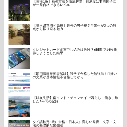
【英検1級】勉強方法を徹底解説！難易度は非帰国子女
が一発合格できるレベル
【埼玉県立浦和高校】最強の男子校？卒業生が3つの観
点から振り返る魅力
クレジットカード多重申し込みは危険？6日間で14枚発
券しようとした結果
【応用情報技術者試験】独学で合格した勉強法！IT嫌い
の文系が基本情報不合格してから
【駐在生活】南インド・チェンナイ で暮らし、働き、旅
した1年間の記録
タイ語検定3級に合格！日本人に難しい発音・文字・文
法の基礎的な勉強法