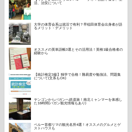
活、治安について
大学の体育会系は就活で有利？早稲田体育会出身者が語
るメリット・デメリット
オススメの英単語帳3選とその活用法！英検1級合格者の
経験から
【統計検定3級】独学で合格！難易度や勉強法、問題集
について(文系もOK)
ヤンゴンからバガンへ鉄道旅！南北ミャンマーを体感し
た18時間(バガン観光情報もあり)
ペルー首都リマの観光名所4選！オススメのグルメとゲ
ストハウスも