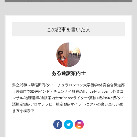
この記事を書いた人
ある通訳案内士
県立浦和→早稲田商/タイ・チュラロンコン大学留学/体育会合気道部
→外資ITでSE/南インド・チェンナイ駐在/Alliance Manager→外資コ
ンサル/地理講師/通訳案内士/tripnoteライター/英検1級/HSK5级/タイ
語検定3級/アロマテラピー検定1級/マイラー/コスパの良い楽しい生
き方を模索中