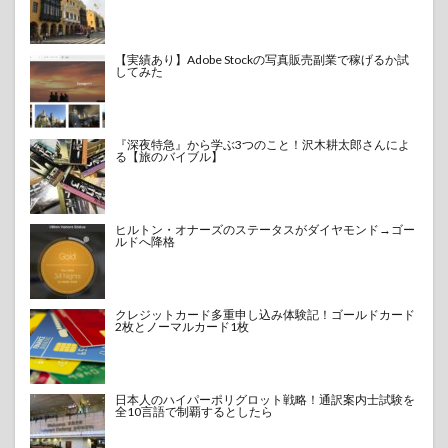
【実績あり】Adobe Stockの写真販売副業で稼げるか試
してみた
『深夜特急』から学ぶ3つのこと！沢木耕太郎さんによ
る【旅のバイブル】
ヒルトン・オナーズのステータスがダイヤモンド→ゴー
ルドへ降格
クレジットカード多重申し込み体験記！ゴールドカード
2枚とノーマルカード1枚
日本人のハイパーポリグロット戦略！通訳案内士試験を
全10言語で制覇するとしたら