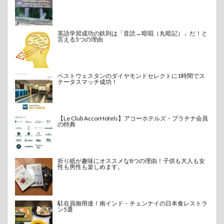
英語学習成功の鉄則は「音読→暗唱（丸暗記）」だ！と
言える5つの理由
ベストウェスタンのダイヤモンドセレクトに1時間でス
テータスマッチ成功！
【Le Club AccorHotels】アコーホテルズ・プラチナ会員
の特典
折り紙が趣味にオススメな8つの理由！子供も大人も女
性も男性も楽しめます。
駐在員御用達！南インド・チェンナイの日本食レストラ
ン5選