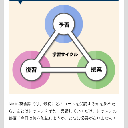
2
Kimini
英会
話の
魅力
②：
パソ
コン
に詳
しく
なく
ても
安心
3
Kimini
英会
話の
魅力
Kimini英会話では、最初にどのコースを受講するかを決めた
③：
ら、あとはレッスンを予約・受講していくだけ。レッスンの
スマ
ホや
都度「今日は何を勉強しようか」と悩む必要がありません！
タブ
レッ