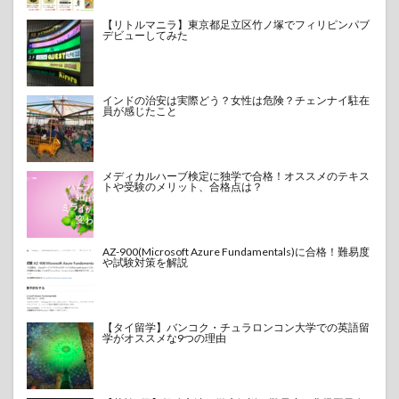
【リトルマニラ】東京都足立区竹ノ塚でフィリピンパブ
デビューしてみた
インドの治安は実際どう？女性は危険？チェンナイ駐在
員が感じたこと
メディカルハーブ検定に独学で合格！オススメのテキス
トや受験のメリット、合格点は？
AZ-900(Microsoft Azure Fundamentals)に合格！難易度
や試験対策を解説
【タイ留学】バンコク・チュラロンコン大学での英語留
学がオススメな9つの理由