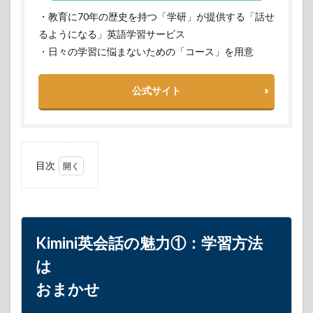
・教育に70年の歴史を持つ「学研」が提供する「話せ
るようになる」英語学習サービス
・日々の学習に悩まないための「コース」を用意
公式サイト
目次
1
Kimini
英会
話の
魅力
Kimini英会話の魅力①：学習方法
①：
学習
は
方法
はお
おまかせ
まか
せ