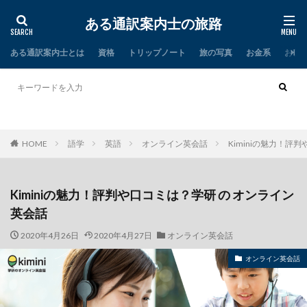
ある通訳案内士の旅路
ある通訳案内士とは
資格
トリップノート
旅の写真
お金系
お仕
タイ
インド
HOME
語学
英語
オンライン英会話
Kiminiの魅力！評
Kiminiの魅力！評判や口コミは？学研 の オンライン
英会話
2020年4月26日
2020年4月27日
オンライン英会話
オンライン英会話