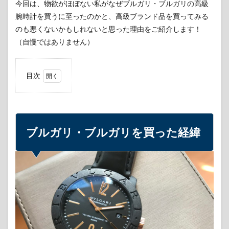
今回は、物欲がほぼない私がなぜブルガリ・ブルガリの高級
腕時計を買うに至ったのかと、高級ブランド品を買ってみる
のも悪くないかもしれないと思った理由をご紹介します！
（自慢ではありません）
目次
1
ブル
ガ
リ・
ブル
ブルガリ・ブルガリを買った経緯
ガリ
を買
った
経緯
1.1
会社
の同
期が
高級
腕時