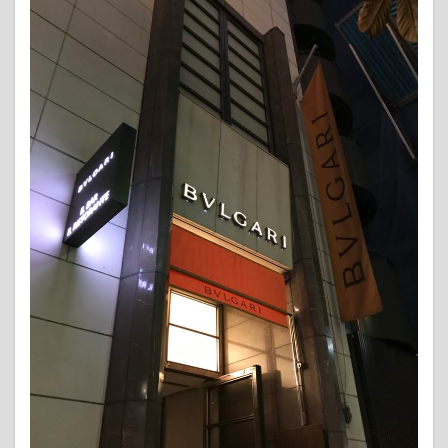
事に
長く
使う
2.4.1
自分が
愛着の
持てる
良い物
を買っ
て長く
使うの
がオス
スメ
2.4.2
良いも
のを大
事に長
く使う
のはコ
スパも
良い
2.5
メリ