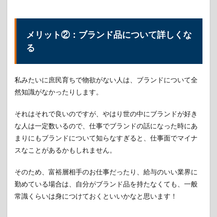
やは
り分
不相
メリット②：ブランド品について詳しくな
応に
感じ
る
る
3.2
デメ
私みたいに庶民育ちで物欲がない人は、ブランドについて全
リッ
然知識がなかったりします。
ト
②：
相手
それはそれで良いのですが、やはり世の中にブランドが好き
にど
な人は一定数いるので、仕事でブランドの話になった時にあ
う見
られ
まりにもブランドについて知らなすぎると、仕事面でマイナ
るか
スなことがあるかもしれません。
を気
にす
そのため、富裕層相手のお仕事だったり、給与のいい業界に
る
勤めている場合は、自分がブランド品を持たなくても、一般
3.2.1
常識くらいは身につけておくといいかなと思います！
自分が
身につ
けたい