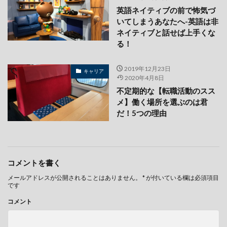
英語ネイティブの前で怖気づ
いてしまうあなたへ-英語は非
ネイティブと話せば上手くな
る！
2019年12月23日
キャリア
2020年4月8日
不定期的な【転職活動のスス
メ】働く場所を選ぶのは君
だ！5つの理由
コメントを書く
メールアドレスが公開されることはありません。
*
が付いている欄は必須項目
です
コメント