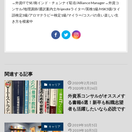
→外資ITでSE/南インド・チェンナイ駐在/Alliance Manager→外資コ
ンサル/地理講師/通訳案内士/tripnoteライター/英検1級/HSK5级/タイ
語検定3級/アロマテラピー検定1級/マイラー/コスパの良い楽しい生
き方を模索中
関連する記事
2020年2月28日
キャリア
2020年3月26日
外資系コンサルがオススメす
る書籍6選！新卒も転職志望
者も活躍したいなら必読です
2019年10月5日
キャリア
2019年10月5日