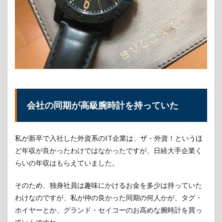
計を
持っ
てい
た
1.2
ブル
ガ
リ・
ブル
ガリ
会社の同期が高級腕時計を持っていた
カー
ボン
ゴー
ルド
私が新卒で入社した外資系のIT企業は、ザ・外資！というほ
に一
目惚
ど年収が良かったわけではなかったですが、日経大手企業く
れ
らいの年収はもらえていました。
1.3
正規
そのため、独身社員は趣味にかけるお金を多少は持っていた
店で
わけなのですが、私が仲の良かった同期の何人かが、タグ・
買う
ホイヤーとか、グランド・セイコーのお高めな腕時計を買っ
と高
いの