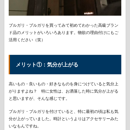
ット
⑤：
資産
価値
ブルガリ・ブルガリを買ってみて初めてわかった高級ブラン
があ
る
ド品のメリットがいろいろあります。物欲の理由付けにもご
活用ください（笑）
3
ブル
ガ
リ・
ブル
メリット①：気分が上がる
ガリ
を買
って
感じ
高いもの・良いもの・好きなものを身につけていると気分上
たデ
がりますよね？ 特に女性は、お洒落した時に気分が上がる
メリ
と思いますが、そんな感じです。
ット
3.1
ブルガリ・ブルガリを付けていると、特に最初の頃は私も気
デメ
分が上がっていました。時計というよりはアクセサリーみた
リッ
ト
いなもんですね。
①：