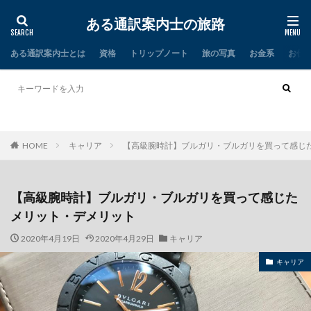
ある通訳案内士の旅路
ある通訳案内士とは
資格
トリップノート
旅の写真
お金系
お仕
タイ
インド
HOME
キャリア
【高級腕時計】ブルガリ・ブルガリを買って感じ
【高級腕時計】ブルガリ・ブルガリを買って感じた
メリット・デメリット
2020年4月19日
2020年4月29日
キャリア
キャリア