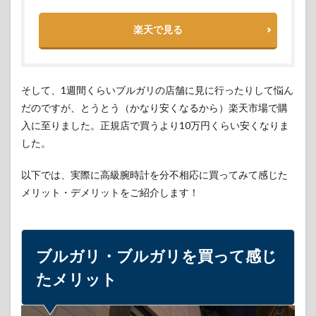
2.3.1
高級ブ
ランド
楽天で見る
店に入
ってみ
るのも
いい経
そして、1週間くらいブルガリの店舗に見に行ったりして悩ん
験
だのですが、とうとう（かなり安くなるから）楽天市場で購
2.3.2
入に至りました。正規店で買うより10万円くらい安くなりま
高級ブ
ランド
した。
店のお
もてな
以下では、実際に高級腕時計を分不相応に買ってみて感じた
しは一
メリット・デメリットをご紹介します！
見の価
値あり
2.4
メリ
ブルガリ・ブルガリを買って感じ
ット
④：
たメリット
良い
もの
を大