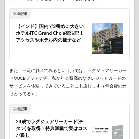
4
終わ
り
関連記事
に-
ブラ
【インド】国内で3番めに大きい
ンド
ホテルITC Grand Chola宿泊記！
品を
アクセスやホテル内の様子など
身に
つけ
てみ
るの
も悪
くな
また、一流に触れてみるという点では、ラグジュアリーカー
い
ドやJCBプラチナ等、私が年会費高めなクレジットカードの
サービスを体験してみていることにも通じます（年会費の元
はとってる）。
関連記事
24歳でラグジュアリーカード(チ
タン)を取得！特典満載で実はコス
パ良し