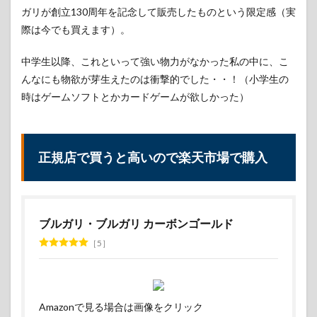
ガリが創立130周年を記念して販売したものという限定感（実
2.2
際は今でも買えます）。
メリ
ット
②：
中学生以降、これといって強い物力がなかった私の中に、こ
ブラ
んなにも物欲が芽生えたのは衝撃的でした・・！（小学生の
ンド
品に
時はゲームソフトとかカードゲームが欲しかった）
つい
て詳
しく
なる
正規店で買うと高いので楽天市場で購入
2.3
メリ
ット
③：
高級
ブルガリ・ブルガリ カーボンゴールド
ブラ
5
ンド
の敷
居が
下が
る
Amazonで見る場合は画像をクリック