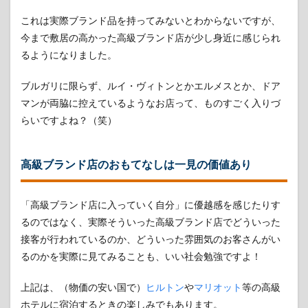
リッ
ト
これは実際ブランド品を持ってみないとわからないですが、
③：
今まで敷居の高かった高級ブランド店が少し身近に感じられ
機械
るようになりました。
式だ
から
付け
ブルガリに限らず、ルイ・ヴィトンとかエルメスとか、ドア
てい
マンが両脇に控えているようなお店って、ものすごく入りづ
ない
と止
らいですよね？（笑）
まる
3.4
高級ブランド店のおもてなしは一見の価値あり
デメ
リッ
ト
④：
「高級ブランド店に入っていく自分」に優越感を感じたりす
オー
るのではなく、実際そういった高級ブランド店でどういった
バー
接客が行われているのか、どういった雰囲気のお客さんがい
ホー
ルが
るのかを実際に見てみることも、いい社会勉強ですよ！
面
倒・
上記は、（物価の安い国で）
ヒルトン
や
マリオット
等の高級
高い
ホテルに宿泊するときの楽しみでもあります。