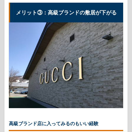
物を選
べばい
メリット③：高級ブランドの敷居が下がる
いと個
人的に
は思う
ものの
3.2.2
結局
TPOが
大事
（模索
中）
3.2.3
ダニエ
ルウェ
リント
ンとか
はちょ
うどい
いかも
高級ブランド店に入ってみるのもいい経験
3.3
デメ