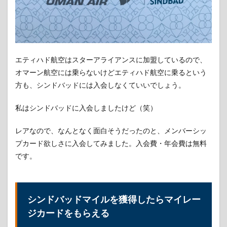
便は
イン
ドに
も多
い
3.2
エティハド航空はスターアライアンスに加盟しているので、
オマ
オマーン航空には乗らないけどエティハド航空に乗るという
ーン
航空
方も、シンドバッドには入会しなくていいでしょう。
はな
かな
私はシンドバッドに入会しましたけど（笑）
か良
かっ
た
レアなので、なんとなく面白そうだったのと、メンバーシッ
プカード欲しさに入会してみました。入会費・年会費は無料
3.3
です。
オマ
ーン
航空
本拠
地マ
シンドバッドマイルを獲得したらマイレー
スカ
ット
ジカードをもらえる
空港