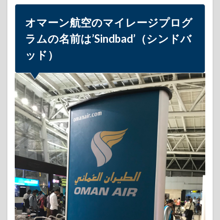
名前
は’Sindbad’（シ
オマーン航空のマイレージプログ
ンドバッド）
ラムの名前は’Sindbad’（シンドバ
1.1
シン
ッド）
ドバ
ッド
はワ
ンワ
ール
ドで
もス
ター
アラ
イア
ンス
でも
ない
1.2
オマ
ーン
航空
はエ