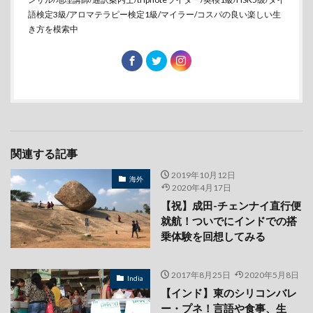
語検定3級/アロマテラピー検定1級/マイラー/コスパの良い楽しい生
き方を模索中
関連する記事
2019年10月12日
海外
2020年4月17日
【祝】成田-チェンナイ直行便
就航！ついでにインドでの搭
乗体験を回想してみる
2017年8月25日
2020年5月8日
India
【インド】東のシリコンバレ
ー・プネ！言語や食事、生