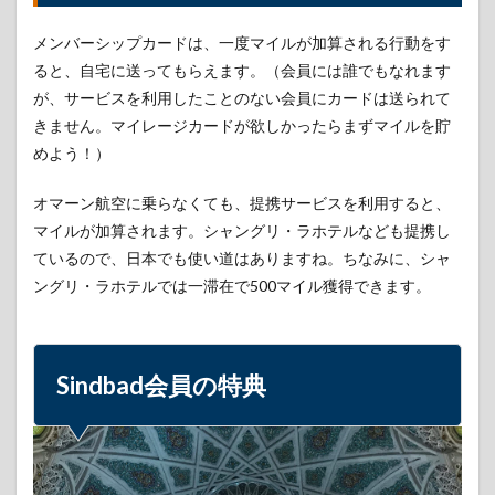
は小
綺麗
メンバーシップカードは、一度マイルが加算される行動をす
4
ると、自宅に送ってもらえます。（会員には誰でもなれます
終わ
が、サービスを利用したことのない会員にカードは送られて
りに
きません。マイレージカードが欲しかったらまずマイルを貯
5
めよう！）
参考
オマーン航空に乗らなくても、提携サービスを利用すると、
マイルが加算されます。シャングリ・ラホテルなども提携し
ているので、日本でも使い道はありますね。ちなみに、シャ
ングリ・ラホテルでは一滞在で500マイル獲得できます。
Sindbad会員の特典