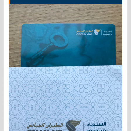
料で
アッ
プグ
レー
ドも
3
オマ
ーン
航空
チェ
ンナ
イ-
マス
カッ
ト便
に乗
って
みた
感想
3.1
オマ
ーン
航空