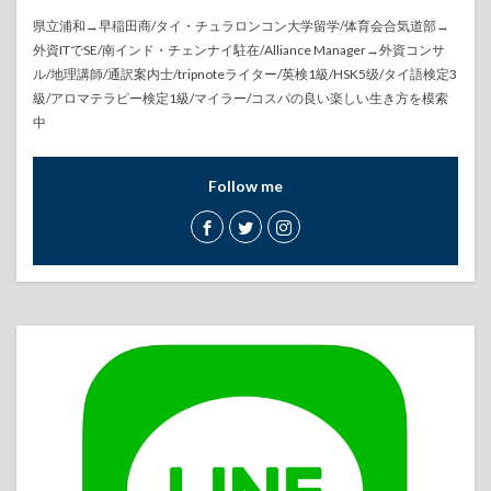
県立浦和→早稲田商/タイ・チュラロンコン大学留学/体育会合気道部→
外資ITでSE/南インド・チェンナイ駐在/Alliance Manager→外資コンサ
ル/地理講師/通訳案内士/tripnoteライター/英検1級/HSK5级/タイ語検定3
級/アロマテラピー検定1級/マイラー/コスパの良い楽しい生き方を模索
中
Follow me