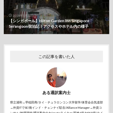
2018年5月22日
【シンガポール】Hilton Garden Inn Singapore
Serangoon宿泊記！アクセスやホテル内の様子
この記事を書いた人
ある通訳案内士
県立浦和→早稲田商/タイ・チュラロンコン大学留学/体育会合気道部
→外資ITでSE/南インド・チェンナイ駐在/Alliance Manager→外資コ
ンサル/地理講師/通訳案内士/tripnoteライター/英検1級/HSK5级/タイ