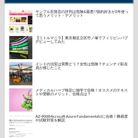
サンプル百貨店の評判は危険&最悪!?節約好きが2年使っ
て思うメリット・デメリット
【リトルマニラ】東京都足立区竹ノ塚でフィリピンパブ
デビューしてみた
インドの治安は実際どう？女性は危険？チェンナイ駐在
員が感じたこと
メディカルハーブ検定に独学で合格！オススメのテキス
トや受験のメリット、合格点は？
AZ-900(Microsoft Azure Fundamentals)に合格！難易度
や試験対策を解説