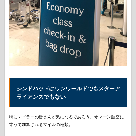
ティ
ハド
航空
との
みマ
イレ
ージ
提携
1.3
シン
ドバ
ッド
に入
会し
てみ
シンドバッドはワンワールドでもスターア
た
ライアンスでもない
1.4
シン
ドバ
特にマイラーの皆さんが気になるであろう、オマーン航空に
ッド
マイ
乗って加算されるマイルの種類。
ルを
獲得