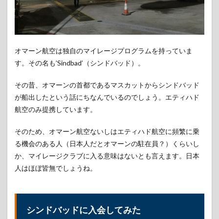
シン
ドバ
ッド
のシ
ルバ
ーに
オマーン航空は独自のマイレージプログラムを持っていま
なる
す。その名も’Sindbad’（シンドバッド）。
とビ
ジネ
スク
その昔、オマーンの首都であるマスカットからシンドバッド
ラス
が船出したという話にちなんでいるのでしょう。エティハド
ラウ
航空のみ提携しています。
ンジ
も使
える
そのため、オマーン航空ないしはエティハド航空に頻繁に乗
2.3
る機会のある人（日本人だとオマーンの駐在員？）くらいし
シン
か、マイレージクラブに入る意味はないとも言えます。日本
ドバ
人はほぼ皆無でしょうね。
ッド
のゴ
ール
ドに
なる
シンドバッドに入会してみた
と無