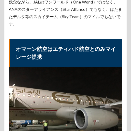
残念ながら、JALのワンワールド（One World）ではなく、
した
らマ
ANAのスターアライアンス（Star Alliance）でもなく、はたま
イレ
たデルタ等のスカイチーム（Sky Team）のマイルでもないで
ージ
す。
カー
ドを
もら
える
オマーン航空はエティハド航空とのみマイ
2
Sindbad
レージ提携
会員の
特典
2.1
シン
ドバ
ッド
会員
には3
つの
ラン
ク
2.2