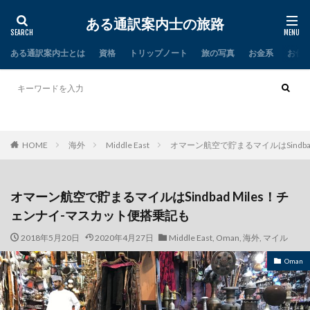
ある通訳案内士の旅路
ある通訳案内士とは
資格
トリップノート
旅の写真
お金系
お仕
タイ
インド
HOME
海外
Middle East
オマーン航空で貯まるマイルはSindba
オマーン航空で貯まるマイルはSindbad Miles！チ
ェンナイ-マスカット便搭乗記も
2018年5月20日
2020年4月27日
Middle East
,
Oman
,
海外
,
マイル
Oman