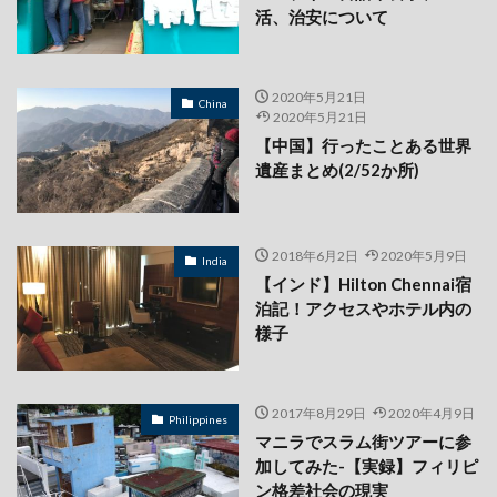
活、治安について
2020年5月21日
China
2020年5月21日
【中国】行ったことある世界
遺産まとめ(2/52か所)
2018年6月2日
2020年5月9日
India
【インド】Hilton Chennai宿
泊記！アクセスやホテル内の
様子
2017年8月29日
2020年4月9日
Philippines
マニラでスラム街ツアーに参
加してみた-【実録】フィリピ
ン格差社会の現実