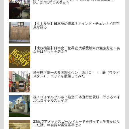
記。新卒1年目の冬から
【タミル語】日本語の親戚？元インド・チェンナイ駐在
員が語る
【比較検証】日本史・世界史 大学受験向け勉強方法！あ
なたはどちらを選ぶ？
埼玉県下随一の多国籍タウン「西川口」・「蕨（ワラビ
スタン）」エリアを散策してみた
祝！ロイヤルブルネイ航空 日本直行便就航！貯まるマイ
ルはロイヤルスカイズ
23歳でアメックスゴールドカードを持って人生豊かにな
った話。年会費や審査基準は？