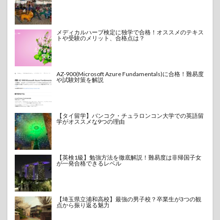
メディカルハーブ検定に独学で合格！オススメのテキス
トや受験のメリット、合格点は？
AZ-900(Microsoft Azure Fundamentals)に合格！難易度
や試験対策を解説
【タイ留学】バンコク・チュラロンコン大学での英語留
学がオススメな9つの理由
【英検1級】勉強方法を徹底解説！難易度は非帰国子女
が一発合格できるレベル
【埼玉県立浦和高校】最強の男子校？卒業生が3つの観
点から振り返る魅力