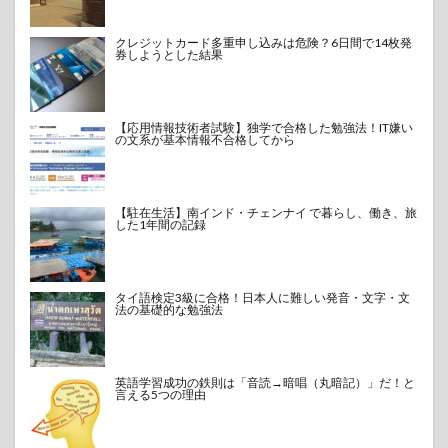
クレジットカード多重申し込みは危険？6日間で14枚発
券しようとした結果
【応用情報技術者試験】独学で合格した勉強法！IT嫌い
の文系が基本情報不合格してから
【駐在生活】南インド・チェンナイ で暮らし、働き、旅
した1年間の記録
タイ語検定3級に合格！日本人に難しい発音・文字・文
法の基礎的な勉強法
英語学習成功の鉄則は「音読→暗唱（丸暗記）」だ！と
言える5つの理由