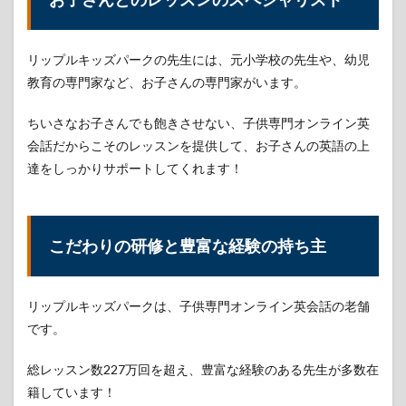
可能
8
リップルキッズパークの先生には、元小学校の先生や、幼児
リッ
プル
教育の専門家など、お子さんの専門家がいます。
キッ
ズパ
ちいさなお子さんでも飽きさせない、子供専門オンライン英
ーク
の口
会話だからこそのレッスンを提供して、お子さんの英語の上
コミ
達をしっかりサポートしてくれます！
や評
判
9
終わ
こだわりの研修と豊富な経験の持ち主
りに
10
参考-
リップルキッズパークは、子供専門オンライン英会話の老舗
子供
です。
向け
オン
ライ
総レッスン数227万回を超え、豊富な経験のある先生が多数在
ン英
籍しています！
会話