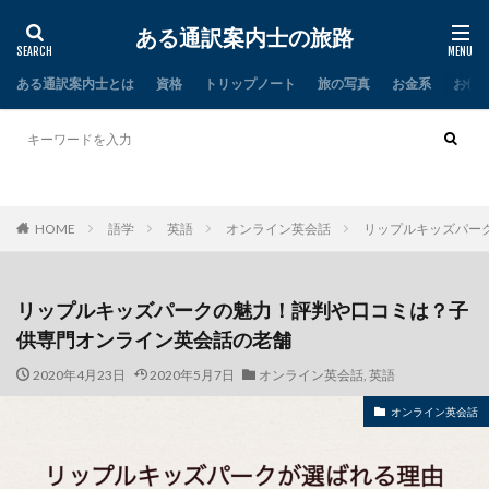
ある通訳案内士の旅路
ある通訳案内士とは
資格
トリップノート
旅の写真
お金系
お仕
タイ
インド
HOME
語学
英語
オンライン英会話
リップルキッズパー
リップルキッズパークの魅力！評判や口コミは？子
供専門オンライン英会話の老舗
2020年4月23日
2020年5月7日
オンライン英会話
,
英語
オンライン英会話