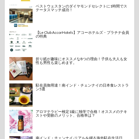
ベストウェスタンのダイヤモンドセレクトに1時間でス
テータスマッチ成功！
【Le Club AccorHotels】アコーホテルズ・プラチナ会員
の特典
折り紙が趣味にオススメな8つの理由！子供も大人も女
性も男性も楽しめます。
駐在員御用達！南インド・チェンナイの日本食レストラ
ン5選
アロマテラピー検定1級に独学で合格！オススメのテキ
ストや受験のメリット、合格率は？
南インド・チェンナイ-リアルを綴る海外駐在生活日