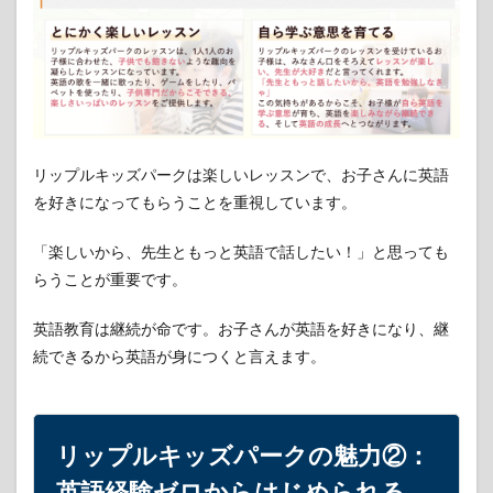
みな
がら
英語
が身
につ
く
2
リッ
リップルキッズパークは楽しいレッスンで、お子さんに英語
プル
キッ
を好きになってもらうことを重視しています。
ズパ
ーク
「楽しいから、先生ともっと英語で話したい！」と思っても
の魅
力
らうことが重要です。
②：
英語
英語教育は継続が命です。お子さんが英語を好きになり、継
経験
続できるから英語が身につくと言えます。
ゼロ
から
はじ
めら
れる
リップルキッズパークの魅力②：
3
英語経験ゼロからはじめられる
リッ