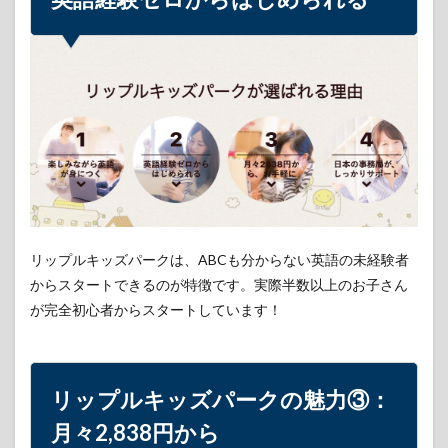
プル
キッ
ズパ
ーク
の魅
力
③：
月々
2,838
円か
ら
4
リッ
リップルキッズパークは、ABCも分からない英語の未経験者
プル
からスタートできるのが特徴です。実際半数以上のお子さん
キッ
ズパ
が完全初心者からスタートしています！
ーク
の魅
力
④：
日本
リップルキッズパークの魅力③：
の事
月々2,838円から
務局
がし