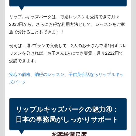
っか
りサ
ポー
リップルキッズパークは、毎週レッスンを受講できて月々
ト
2838円から。さらにお得な利用方法として、レッスンをご家
5
族で分けることもできます！
リッ
プル
例えば、週2プランで入会して、2人のお子さんで週1回ずつレ
キッ
ッスンを分ければ、お子さん1人につき実質、月々2222円で
ズパ
ーク
受講できます。
の魅
力
安心の価格、納得のレッスン、子供英会話ならリップルキッ
⑤：
「子
ズパーク
供専
門」
オン
ライ
リップルキッズパークの魅力④：
ン英
会話
日本の事務局がしっかりサポート
講師
5.1
お子