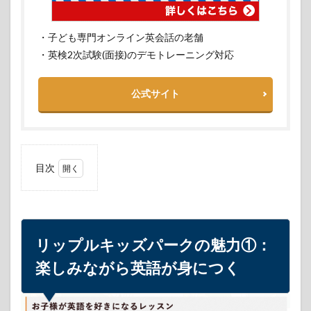
・子ども専門オンライン英会話の老舗
・英検2次試験(面接)のデモトレーニング対応
公式サイト
目次
1
リッ
プル
キッ
ズパ
リップルキッズパークの魅力①：
ーク
の魅
楽しみながら英語が身につく
力
①：
楽し