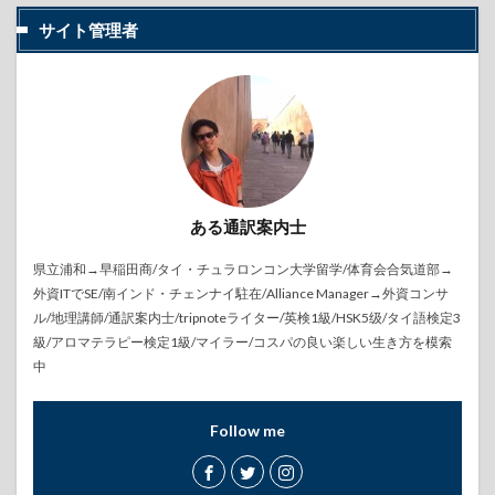
サイト管理者
ある通訳案内士
県立浦和→早稲田商/タイ・チュラロンコン大学留学/体育会合気道部→
外資ITでSE/南インド・チェンナイ駐在/Alliance Manager→外資コンサ
ル/地理講師/通訳案内士/tripnoteライター/英検1級/HSK5级/タイ語検定3
級/アロマテラピー検定1級/マイラー/コスパの良い楽しい生き方を模索
中
Follow me