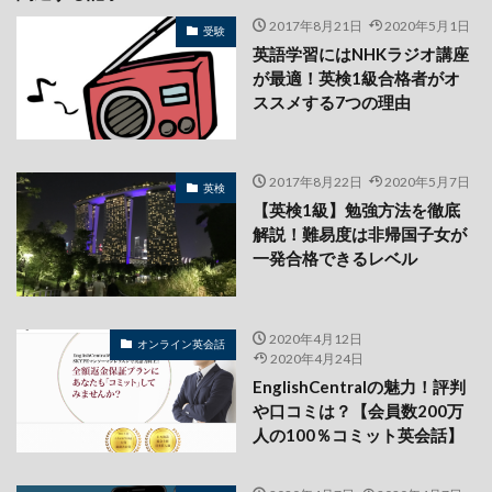
2017年8月21日
2020年5月1日
受験
英語学習にはNHKラジオ講座
が最適！英検1級合格者がオ
ススメする7つの理由
2017年8月22日
2020年5月7日
英検
【英検1級】勉強方法を徹底
解説！難易度は非帰国子女が
一発合格できるレベル
2020年4月12日
オンライン英会話
2020年4月24日
EnglishCentralの魅力！評判
や口コミは？【会員数200万
人の100％コミット英会話】