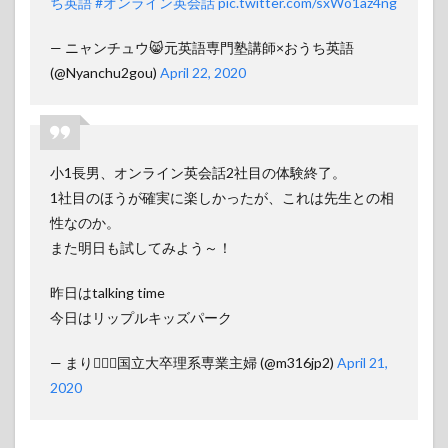
ち英語
#オンライン英会話
pic.twitter.com/sxWo1az4ng
— ニャンチュウ😸元英語専門塾講師×おうち英語
(@Nyanchu2gou)
April 22, 2020
小1長男、オンライン英会話2社目の体験終了。
1社目のほうが確実に楽しかったが、これは先生との相
性なのか。
また明日も試してみよう～！
昨日はtalking time
今日はリップルキッズパーク
— まり🏃🏻‍♀️国立大卒理系専業主婦 (@m316jp2)
April 21,
2020