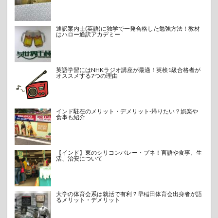
通訳案内士(英語)に独学で一発合格した勉強方法！教材
はハロー通訳アカデミー
英語学習にはNHKラジオ講座が最適！英検1級合格者が
オススメする7つの理由
インド駐在のメリット・デメリット-帰りたい？娯楽や
食事も紹介
【インド】東のシリコンバレー・プネ！言語や食事、生
活、治安について
大学の体育会系は就活で有利？早稲田体育会出身者が語
るメリット・デメリット