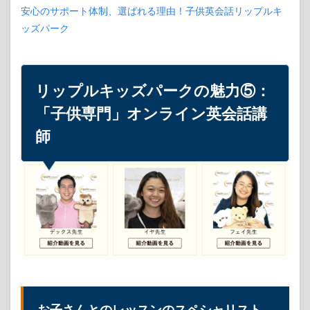
ーク
安心のサポート体制、選ばれる理由！子供英会話リップルキ
の魅
ッズパーク
力
⑥：
英検
二次
試験
リップルキッズパークの魅力⑤：
対策
「子供専門」オンライン英会話講
7
師
リッ
プル
キッ
ズパ
ーク
の魅
力
⑦：
今な
ら無
料体
験レ
ッス
ンが
受講
お子さんとのレッスンのスペシャリスト