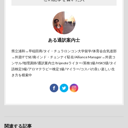
ある通訳案内士
県立浦和→早稲田商/タイ・チュラロンコン大学留学/体育会合気道部
→外資ITでSE/南インド・チェンナイ駐在/Alliance Manager→外資コ
ンサル/地理講師/通訳案内士/tripnoteライター/英検1級/HSK5级/タイ
語検定3級/アロマテラピー検定1級/マイラー/コスパの良い楽しい生
き方を模索中
関連する記事