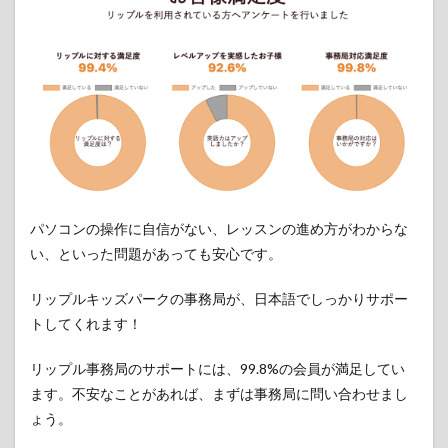
さん
との
レッ
スン
のス
ペシ
ャリ
スト
5.2
こだ
わり
パソコンの操作に自信がない、レッスンの進め方がわからな
の研
修と
い、といった問題があっても安心です。
豊富
な経
リップルキッズパークの事務局が、日本語でしっかりサポー
験の
持ち
トしてくれます！
主
リップル事務局のサポートには、99.8%の会員が満足してい
6
リッ
ます。不安なことがあれば、まずは事務局に問い合わせまし
プル
ょう。
キッ
ズパ