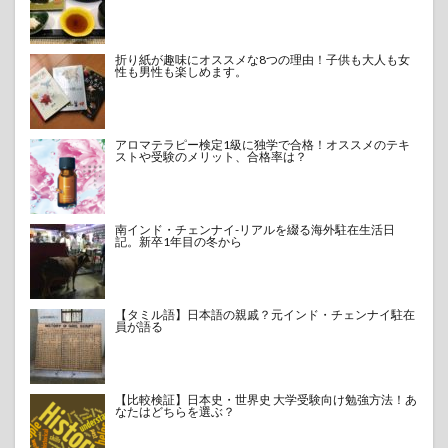
折り紙が趣味にオススメな8つの理由！子供も大人も女
性も男性も楽しめます。
アロマテラピー検定1級に独学で合格！オススメのテキ
ストや受験のメリット、合格率は？
南インド・チェンナイ-リアルを綴る海外駐在生活日
記。新卒1年目の冬から
【タミル語】日本語の親戚？元インド・チェンナイ駐在
員が語る
【比較検証】日本史・世界史 大学受験向け勉強方法！あ
なたはどちらを選ぶ？