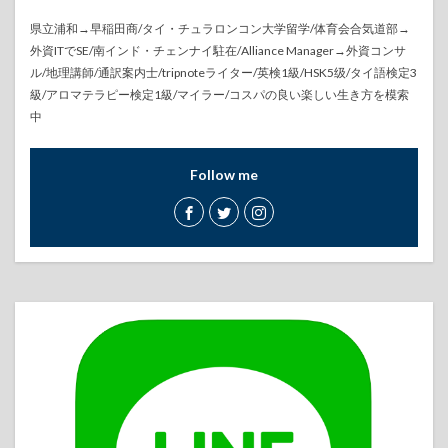
県立浦和→早稲田商/タイ・チュラロンコン大学留学/体育会合気道部→
外資ITでSE/南インド・チェンナイ駐在/Alliance Manager→外資コンサ
ル/地理講師/通訳案内士/tripnoteライター/英検1級/HSK5级/タイ語検定3
級/アロマテラピー検定1級/マイラー/コスパの良い楽しい生き方を模索
中
Follow me