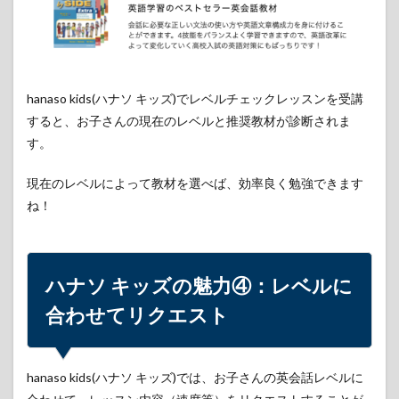
ハナ
ソ
キッ
ズの
魅力
⑥：
hanaso kids(ハナソ キッズ)でレベルチェックレッスンを受講
フレ
すると、お子さんの現在のレベルと推奨教材が診断されま
ンド
リー
す。
で教
える
現在のレベルによって教材を選べば、効率良く勉強できます
こと
が大
ね！
好き
な講
師陣
7
ハナソ キッズの魅力④：レベルに
ハナ
合わせて
リクエスト
ソ
キッ
ズの
魅力
hanaso kids(ハナソ キッズ)では、お子さんの英会話レベルに
⑦：
今な