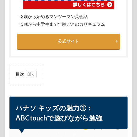
・3歳から始めるマンツーマン英会話
・3歳から中学生まで年齢ごとのカリキュラム
公式サイト
目次
1
ハナ
ソ キッズ
の魅力
①：
ABCtouch
ハナソ キッズの魅力①：
で遊びな
がら勉強
ABCtouchで遊びながら勉強
2
ハナ
ソ