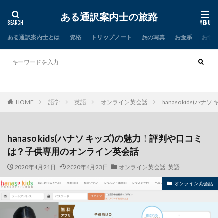
ある通訳案内士の旅路
ある通訳案内士とは
資格
トリップノート
旅の写真
お金系
お仕
タイ
インド
HOME
語学
英語
オンライン英会話
hanaso kids
hanaso kids(ハナソ キッズ)の魅力！評判や口コミ
は？子供専用のオンライン英会話
2020年4月21日
2020年4月23日
オンライン英会話
,
英語
オンライン英会話