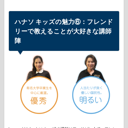
子供向
けオン
ライン
英会話
ハナソ キッズの魅力⑥：フレンド
比較
リーで教えることが大好きな講師
10.2
大
人向け
陣
hanaso(ハ
ナソ)は人
気予備校
講師関先
生の完全
監修