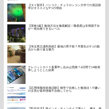
【タイ留学】バンコク・チュラロンコン大学での英語留
学がオススメな9つの理由
【英検1級】勉強方法を徹底解説！難易度は非帰国子女
が一発合格できるレベル
【埼玉県立浦和高校】最強の男子校？卒業生が3つの観
点から振り返る魅力
クレジットカード多重申し込みは危険？6日間で14枚発
券しようとした結果
【応用情報技術者試験】独学で合格した勉強法！IT嫌い
の文系が基本情報不合格してから
【駐在生活】南インド・チェンナイ で暮らし、働き、旅