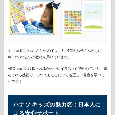
キッ
ズの
魅力
②：
日本
人に
よる
安心
サポ
ート
hanaso kids(ハナソ キッズ)では、3、4歳のお子さん向けに
3
ABCtouchという教材を用いています。
ハナ
ソ
ABCtouchには癒されるかわいいイラストが描かれており、遊
キッ
ズの
んでいる感覚で、いつでもどこにいても正しい発音を学べそ
魅力
うです！
③：
レベ
ルチ
ェッ
クで
ハナソ キッズの魅力②：
日本人
に
英語
力診
よる安心サポート
断