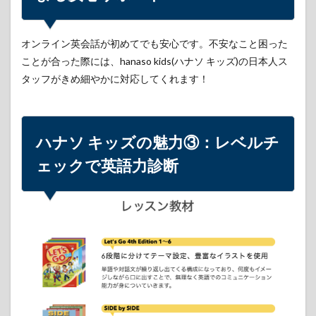
4
ハナ
オンライン英会話が初めてでも安心です。不安なこと困った
ソ
ことが合った際には、hanaso kids(ハナソ キッズ)の日本人ス
キッ
ズの
タッフがきめ細やかに対応してくれます！
魅力
④：
レベ
ルに
合わ
ハナソ キッズの魅力③：
レベルチ
せて
ェック
で英語力診断
リク
エス
ト
5
ハナソ
キッズ
の魅力
⑤：利
用満足
91.7％
6