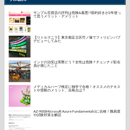
サンプル百貨店の評判は危険&最悪!?節約好きが2年使っ
て思うメリット・デメリット
【リトルマニラ】東京都足立区竹ノ塚でフィリピンパブ
デビューしてみた
インドの治安は実際どう？女性は危険？チェンナイ駐在
員が感じたこと
メディカルハーブ検定に独学で合格！オススメのテキス
トや受験のメリット、合格点は？
AZ-900(Microsoft Azure Fundamentals)に合格！難易度
や試験対策を解説