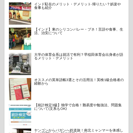
インド駐在のメリット・デメリット-帰りたい？娯楽や
食事も紹介
【インド】東のシリコンバレー・プネ！言語や食事、生
活、治安について
大学の体育会系は就活で有利？早稲田体育会出身者が語
るメリット・デメリット
オススメの英単語帳3選とその活用法！英検1級合格者の
経験から
【統計検定3級】独学で合格！難易度や勉強法、問題集
について(文系もOK)
ヤンゴンからバガンへ鉄道旅！南北ミャンマーを体感し