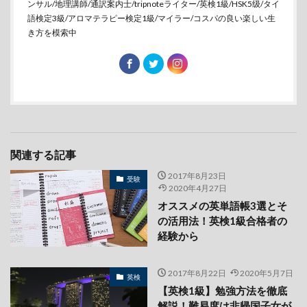
ンサル/地理講師/通訳案内士/tripnoteライター/英検1級/HSK5级/タイ
語検定3級/アロマテラピー検定1級/マイラー/コスパの良い楽しい生
き方を模索中
関連する記事
2017年8月23日
受験
2020年4月27日
オススメの英単語帳3選とそ
の活用法！英検1級合格者の
経験から
2017年8月22日
2020年5月7日
英検
【英検1級】勉強方法を徹底
解説！難易度は非帰国子女が