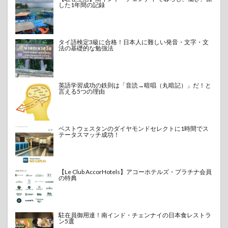
した1年間の記録
タイ語検定3級に合格！日本人に難しい発音・文字・文
法の基礎的な勉強法
英語学習成功の鉄則は「音読→暗唱（丸暗記）」だ！と
言える5つの理由
ベストウェスタンのダイヤモンドセレクトに1時間でス
テータスマッチ成功！
【Le Club AccorHotels】アコーホテルズ・プラチナ会員
の特典
駐在員御用達！南インド・チェンナイの日本食レストラ
ン5選