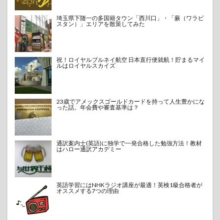
埼玉県下随一の多国籍タウン「西川口」・「蕨（ワラビ
スタン）」エリアを散策してみた
祝！ロイヤルブルネイ航空 日本直行便就航！貯まるマイ
ルはロイヤルスカイズ
23歳でアメックスゴールドカードを持って人生豊かにな
った話。年会費や審査基準は？
通訳案内士(英語)に独学で一発合格した勉強方法！教材
はハロー通訳アカデミー
英語学習にはNHKラジオ講座が最適！英検1級合格者が
オススメする7つの理由