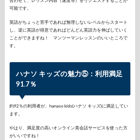
合わせて、レッスン内容（速度等）をリクエストすることが
ら無
可能です。
料体
験レ
ッス
英語がちょっと苦手であれば無理しないレベルからスタート
ンが
し、逆に英語が得意であればどんどん英語力を伸ばしていく
受講
ことができますね！ マンツーマンレッスンのいいところで
可能
す。
8
hanaso
kids(ハ
ナソ キ
ッズ)
ハナソ キッズの魅力⑤：利用満足
の口コ
91.7％
ミや評
判
9
終わ
約92％の利用者が、hanaso kids(ハナソ キッズ)に満足してい
りに
ます。
10
参考
やはり、満足度の高いオンライン英会話サービスを使った方
がいいですね！
10.1