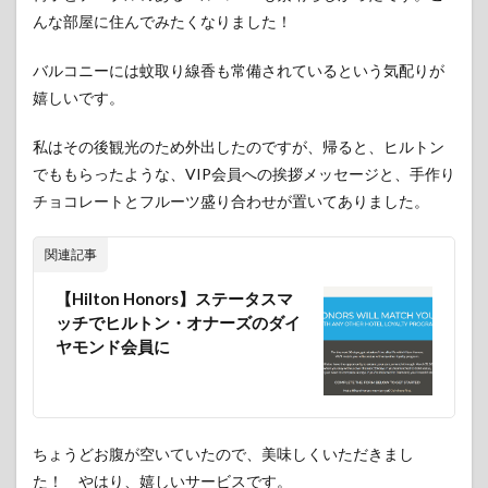
アン
んな部屋に住んでみたくなりました！
グル
に日
バルコニーには蚊取り線香も常備されているという気配りが
帰り
旅行
嬉しいです。
も可
能
私はその後観光のため外出したのですが、帰ると、ヒルトン
9
でももらったような、VIP会員への挨拶メッセージと、手作り
終わ
チョコレートとフルーツ盛り合わせが置いてありました。
りに
関連記事
【Hilton Honors】ステータスマ
ッチでヒルトン・オナーズのダイ
ヤモンド会員に
ちょうどお腹が空いていたので、美味しくいただきまし
た！ やはり、嬉しいサービスです。