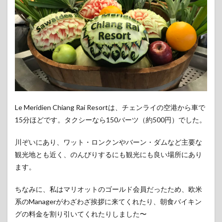
らえ
た
3.2
開放
的で
素晴
らし
いお
部屋
とバ
ルコ
Le Meridien Chiang Rai Resortは、チェンライの空港から車で
ニー
15分ほどです。タクシーなら150バーツ（約500円）でした。
4
食事
川ぞいにあり、ワット・ロンクンやバーン・ダムなど主要な
4.1
観光地とも近く、のんびりするにも観光にも良い場所にあり
豊富
ます。
なレ
スト
ちなみに、私はマリオットのゴールド会員だったため、欧米
ラ
ン、
系のManagerがわざわざ挨拶に来てくれたり、朝食バイキン
カフ
グの料金を割り引いてくれたりしました〜
ェ、