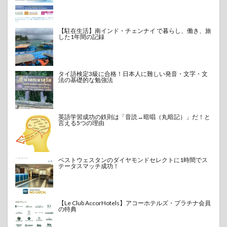
【駐在生活】南インド・チェンナイ で暮らし、働き、旅
した1年間の記録
タイ語検定3級に合格！日本人に難しい発音・文字・文
法の基礎的な勉強法
英語学習成功の鉄則は「音読→暗唱（丸暗記）」だ！と
言える5つの理由
ベストウェスタンのダイヤモンドセレクトに1時間でス
テータスマッチ成功！
【Le Club AccorHotels】アコーホテルズ・プラチナ会員
の特典