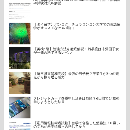
や試験対策を解説
【タイ留学】バンコク・チュラロンコン大学での英語留
学がオススメな9つの理由
【英検1級】勉強方法を徹底解説！難易度は非帰国子女
が一発合格できるレベル
【埼玉県立浦和高校】最強の男子校？卒業生が3つの観
点から振り返る魅力
クレジットカード多重申し込みは危険？6日間で14枚発
券しようとした結果
【応用情報技術者試験】独学で合格した勉強法！IT嫌い
の文系が基本情報不合格してから