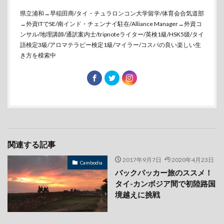
県立浦和→早稲田商/タイ・チュラロンコン大学留学/体育会合気道部
→外資ITでSE/南インド・チェンナイ駐在/Alliance Manager→外資コ
ンサル/地理講師/通訳案内士/tripnoteライター/英検1級/HSK5级/タイ
語検定3級/アロマテラピー検定1級/マイラー/コスパの良い楽しい生
き方を模索中
関連する記事
2017年9月7日
2020年4月23日
Cambodia
バックパッカー旅のススメ！
タイ-カンボジア間で初陸路国
境越えに挑戦