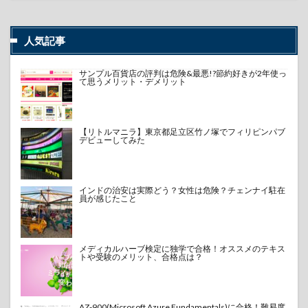
人気記事
サンプル百貨店の評判は危険&最悪!?節約好きが2年使っ
て思うメリット・デメリット
【リトルマニラ】東京都足立区竹ノ塚でフィリピンパブ
デビューしてみた
インドの治安は実際どう？女性は危険？チェンナイ駐在
員が感じたこと
メディカルハーブ検定に独学で合格！オススメのテキス
トや受験のメリット、合格点は？
AZ-900(Microsoft Azure Fundamentals)に合格！難易度