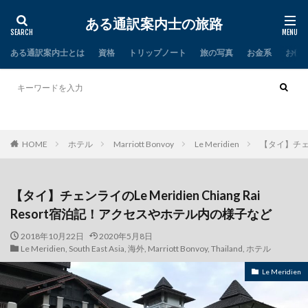
ある通訳案内士の旅路
ある通訳案内士とは
資格
トリップノート
旅の写真
お金系
お仕
タイ
インド
HOME
ホテル
Marriott Bonvoy
Le Meridien
【タイ】チェンラ
【タイ】チェンライのLe Meridien Chiang Rai
Resort宿泊記！アクセスやホテル内の様子など
2018年10月22日
2020年5月8日
Le Meridien
,
South East Asia
,
海外
,
Marriott Bonvoy
,
Thailand
,
ホテル
Le Meridien