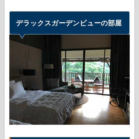
バー
4.2
北タ
デラックスガーデンビューの部屋
イ料
理も
充実
の朝
食ビ
ュッ
フェ
5
プー
ルや
ジム
6
マシ
ュマ
ロナ
イト
7
豪華
なお