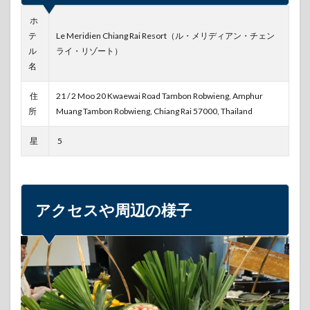
セス
や周
ホ
辺の
テ
Le Meridien Chiang Rai Resort（ル・メリディアン・チェン
様子
ル
ライ・リゾート）
名
3
デラ
ック
住
21 / 2 Moo 20 Kwaewai Road Tambon Robwieng, Amphur
スガ
所
Muang Tambon Robwieng, Chiang Rai 57000, Thailand
ーデ
ンビ
星
5
ュー
の部
屋
3.1
無償
アクセスや周辺の様子
でア
ーリ
ー・
チェ
ック
イン
させ
ても