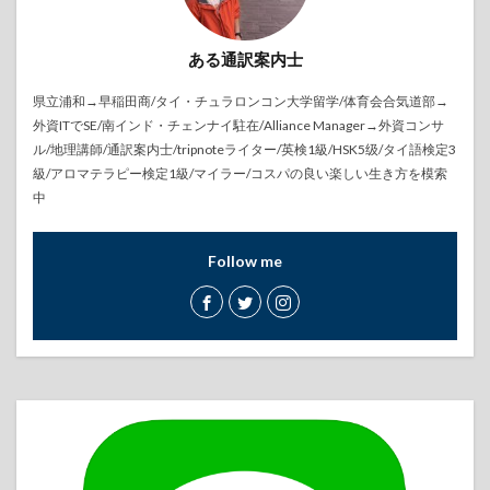
ある通訳案内士
県立浦和→早稲田商/タイ・チュラロンコン大学留学/体育会合気道部→
外資ITでSE/南インド・チェンナイ駐在/Alliance Manager→外資コンサ
ル/地理講師/通訳案内士/tripnoteライター/英検1級/HSK5级/タイ語検定3
級/アロマテラピー検定1級/マイラー/コスパの良い楽しい生き方を模索
中
Follow me