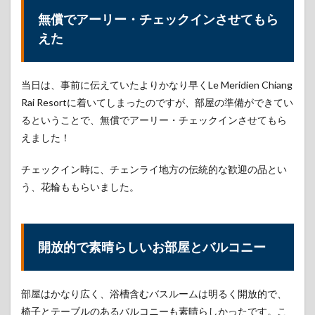
土産
無償でアーリー・チェックインさせてもら
屋さ
えた
ん
8
チェ
当日は、事前に伝えていたよりかなり早くLe Meridien Chiang
ンラ
イ観
Rai Resortに着いてしまったのですが、部屋の準備ができてい
光に
るということで、無償でアーリー・チェックインさせてもら
つい
えました！
て
8.1
チェックイン時に、チェンライ地方の伝統的な歓迎の品とい
チェ
う、花輪ももらいました。
ンラ
イは
見所
たく
さん
開放的で素晴らしいお部屋とバルコニー
8.2
ゴー
ルデ
部屋はかなり広く、浴槽含むバスルームは明るく開放的で、
ント
椅子とテーブルのあるバルコニーも素晴らしかったです。こ
ライ