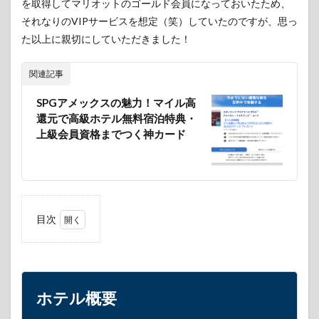
を取得してマリオットのゴールド会員になっておいたため、
それなりのVIPサービスを想定（笑）していたのですが、思っ
た以上に親切にしていただきました！
関連記事
SPGアメックスの魅力！マイル高
還元で高級ホテル無料宿泊特典・
上級会員資格までつく神カード
目次
1
ホテ
ル概
要
ホテル概要
2
アク