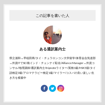
この記事を書いた人
ある通訳案内士
県立浦和→早稲田商/タイ・チュラロンコン大学留学/体育会合気道部
→外資ITでSE/南インド・チェンナイ駐在/Alliance Manager→外資コ
ンサル/地理講師/通訳案内士/tripnoteライター/英検1級/HSK5级/タイ
語検定3級/アロマテラピー検定1級/マイラー/コスパの良い楽しい生
き方を模索中