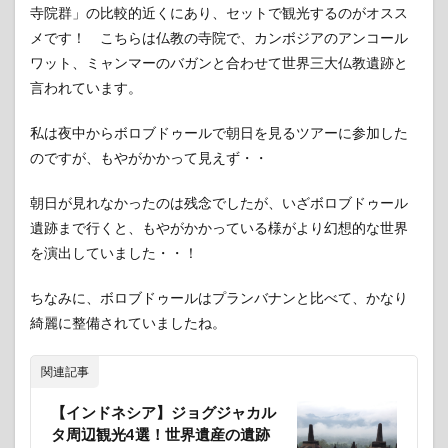
ド
寺院群」の比較的近くにあり、セットで観光するのがオスス
ン・
メです！ こちらは仏教の寺院で、カンボジアのアンコール
パヤ
ワット、ミャンマーのバガンと合わせて世界三大仏教遺跡と
ーイ
ェン-
言われています。
カ
オ・
私は夜中からボロブドゥールで朝日を見るツアーに参加した
ヤイ
の森
のですが、もやがかかって見えず・・
林群
朝日が見れなかったのは残念でしたが、いざボロブドゥール
5
フィ
遺跡まで行くと、もやがかかっている様がより幻想的な世界
リピ
を演出していました・・！
ンの
世界
ちなみに、ボロブドゥールはプランバナンと比べて、かなり
遺産
綺麗に整備されていましたね。
5.1
フィ
リピ
関連記事
ンの
バロ
【インドネシア】ジョグジャカル
ック
タ周辺観光4選！世界遺産の遺跡
様式