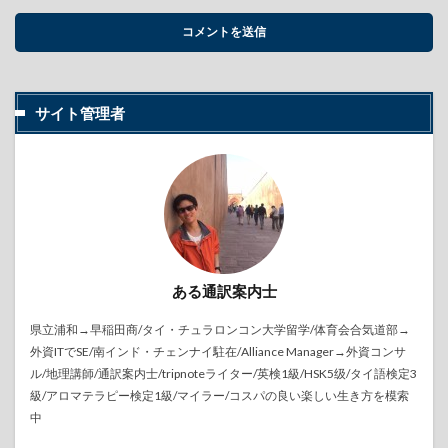
サイト管理者
ある通訳案内士
県立浦和→早稲田商/タイ・チュラロンコン大学留学/体育会合気道部→
外資ITでSE/南インド・チェンナイ駐在/Alliance Manager→外資コンサ
ル/地理講師/通訳案内士/tripnoteライター/英検1級/HSK5级/タイ語検定3
級/アロマテラピー検定1級/マイラー/コスパの良い楽しい生き方を模索
中