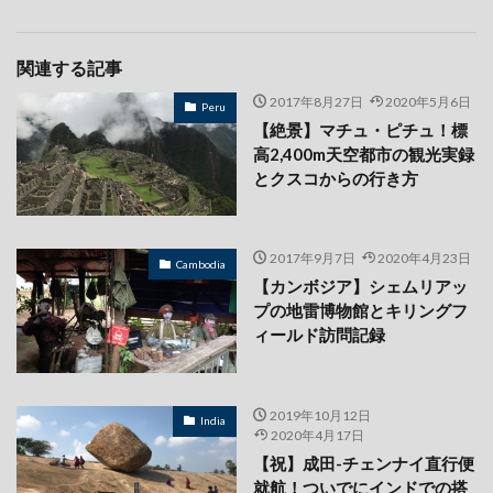
関連する記事
2017年8月27日
2020年5月6日
Peru
【絶景】マチュ・ピチュ！標
高2,400m天空都市の観光実録
とクスコからの行き方
2017年9月7日
2020年4月23日
Cambodia
【カンボジア】シェムリアッ
プの地雷博物館とキリングフ
ィールド訪問記録
2019年10月12日
India
2020年4月17日
【祝】成田-チェンナイ直行便
就航！ついでにインドでの搭