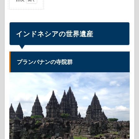
1
イン
ドネ
シア
の世
インドネシアの世界遺産
界遺
産
1.1
プラ
プランバナンの寺院群
ンバ
ナン
の寺
院群
1.2
ボロ
ブド
ゥー
ルの
仏教
寺院
群
2