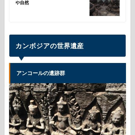
や自然
の教
会群
6
ベト
ナム
の世
界遺
カンボジアの世界遺産
産
6.1
ハノ
イに
アンコールの遺跡群
ある
タ
ン・
ロン
皇城
遺跡
の中
心地
6.2
ハ・
ロン