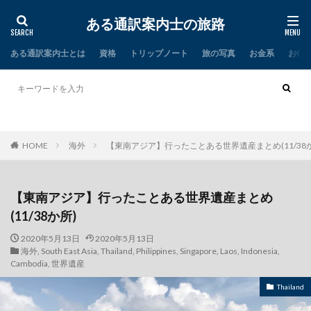
ある通訳案内士の旅路
ある通訳案内士とは
資格
トリップノート
旅の写真
お金系
お仕
タイ
インド
HOME
海外
【東南アジア】行ったことある世界遺産まとめ(11/38か
【東南アジア】行ったことある世界遺産まとめ
(11/38か所)
2020年5月13日
2020年5月13日
海外
,
South East Asia
,
Thailand
,
Philippines
,
Singapore
,
Laos
,
Indonesia
,
Cambodia
,
世界遺産
Thailand