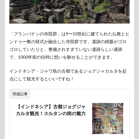
カン
ボジ
アの
世界
遺産
「プランバナンの寺院群」は9〜10世紀に建てられた仏教とヒ
2.1
ンドゥー教の様式が融合した寺院群です。遺跡の残骸がゴロ
アン
ゴロしていたりと、整備されすぎていない遺跡らしい遺跡
コー
ルの
で、1000年前の往時に想いを馳せることができます。
遺跡
群
インドネシア・ジャワ島の古都であるジョグジャカルタを起
2.2
点にして観光するといいですね！
プレ
ア・
関連記事
ビヒ
ア寺
院
【インドネシア】古都ジョグジャ
カルタ観光！スルタンの街の魅力
3
シン
ガポ
ール
の世