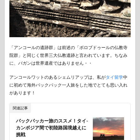
湾
7
ラオ
スの
世界
遺産
7.1
「アンコールの遺跡群」は前述の「ボロブドゥールの仏教寺
古都
院群」と同じく世界三大仏教遺跡と言われています。ちなみ
ルア
ン・
に、バガンは世界遺産ではありません・・
パバ
ン
アンコールワットのあるシェムリアップは、私が
タイ留学
中
8
に初めて海外バックパック一人旅をした地でとても思い入れ
終わ
があります！
りに
関連記事
バックパッカー旅のススメ！タイ-
カンボジア間で初陸路国境越えに
挑戦