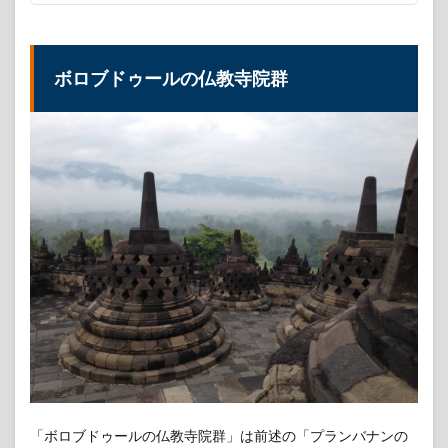
界遺
産
3.1
ボロブドゥールの仏教寺院群
シン
ガポ
ール
植物
園
4
タイ
の世
界遺
産
4.1
アユ
タヤ
と周
辺の
歴史
地区
「ボロブドゥールの仏教寺院群」は前述の「プランバナンの
4.2