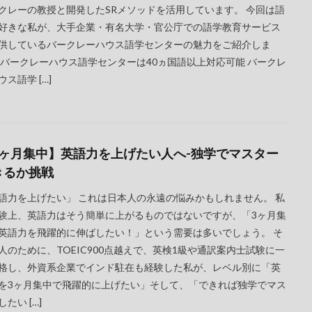
クレーの教授と開発したSRメソッドを活用しています。 今回は語
好きな私が、大手企業・有名大学・官公庁での語学教育サービス
供しているバークレーハウス語学センターの魅力をご紹介しま
 バークレーハウス語学センターは40ヵ国語以上対応可能 バークレ
ウス語学 […]
3ヶ月集中】英語力を上げたい人へ-独学でマスター
きるか挑戦
語力を上げたい」 これは日本人の永遠の悩みかもしれません。 私
験上、英語力はそう簡単に上がるものではないですが、「3ヶ月集
英語力を飛躍的に伸ばしたい！」という需要は多いでしょう。 そ
人のために、TOEIC900点越えで、英検1級や通訳案内士試験に一
格し、外資系企業でインド駐在も経験した私が、レベル別に「英
を3ヶ月集中で飛躍的に上げたい」そして、「できれば独学でマス
たい […]