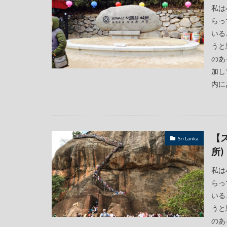
私は
らっ
いる
うと
のあ
加し
内に
【
Sri Lanka
所)
私は
らっ
いる
うと
のあ