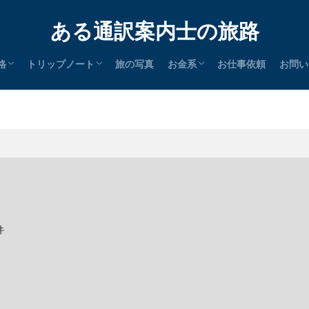
ある通訳案内士の旅路
格
トリップノート
旅の写真
お金系
お仕事依頼
お問い
通訳案内士
英検
SK
タイ語検定
簿記
P
証券外務員
統計検定
PA
icrosoft
アロマテラピー
メディカルハーブ
日本
中国
東南アジア
南アジア
中東
北米
南米
その他
節税
クレジットカード
ポイントサイト
マイル
ステータスマッチ
件