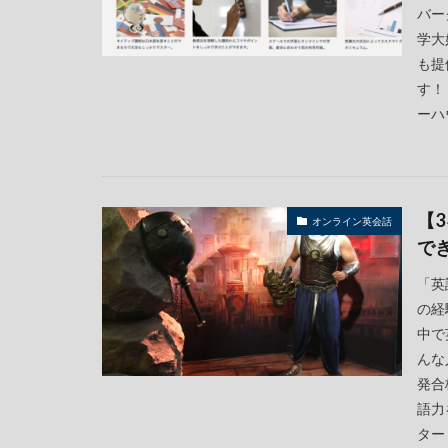
バー
学大
も提
す！
ーハ
【
オンライン英会話
で
「英
の経
中で
んな
発合
語力
ターし