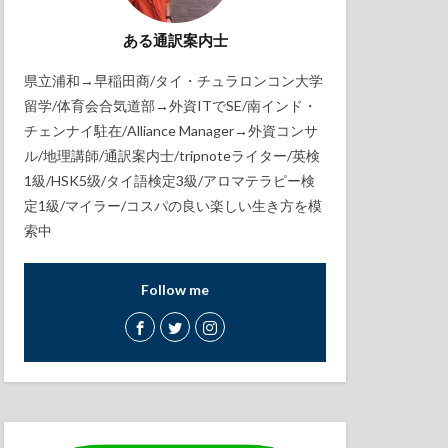
ある通訳案内士
県立浦和→早稲田商/タイ・チュラロンコン大学
留学/体育会合気道部→外資ITでSE/南インド・
チェンナイ駐在/Alliance Manager→外資コンサ
ル/地理講師/通訳案内士/tripnoteライター/英検
1級/HSK5级/タイ語検定3級/アロマテラピー検
定1級/マイラー/コスパの良い楽しい生き方を模
索中
Follow me