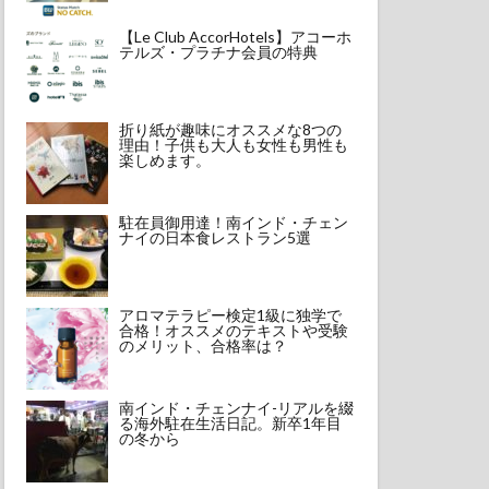
【Le Club AccorHotels】アコーホ
テルズ・プラチナ会員の特典
折り紙が趣味にオススメな8つの
理由！子供も大人も女性も男性も
楽しめます。
駐在員御用達！南インド・チェン
ナイの日本食レストラン5選
アロマテラピー検定1級に独学で
合格！オススメのテキストや受験
のメリット、合格率は？
南インド・チェンナイ-リアルを綴
る海外駐在生活日記。新卒1年目
の冬から