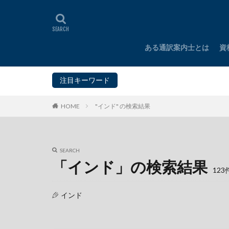
ある通訳案内士とは
資
H
F
I
M
注目キーワード
タイ
インド
HOME
"インド" の検索結果
SEARCH
「インド」の検索結果
123
インド