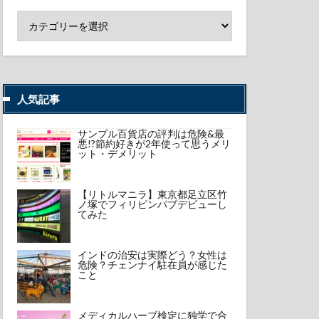
人気記事
サンプル百貨店の評判は危険&最
悪!?節約好きが2年使って思うメリ
ット・デメリット
【リトルマニラ】東京都足立区竹
ノ塚でフィリピンパブデビューし
てみた
インドの治安は実際どう？女性は
危険？チェンナイ駐在員が感じた
こと
メディカルハーブ検定に独学で合