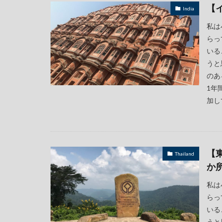
【
India
私は
らっ
いる
うと
のあ
1年
加し
【
Thailand
か所
私は
らっ
いる
うと