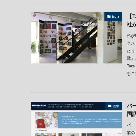
【T
India
社
私が
クス
たり
戦』
Ta
をご
バ
語学
国
バー
業の