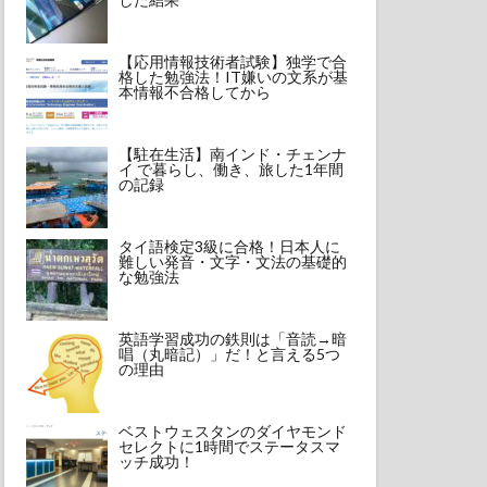
【応用情報技術者試験】独学で合
格した勉強法！IT嫌いの文系が基
本情報不合格してから
【駐在生活】南インド・チェンナ
イ で暮らし、働き、旅した1年間
の記録
タイ語検定3級に合格！日本人に
難しい発音・文字・文法の基礎的
な勉強法
英語学習成功の鉄則は「音読→暗
唱（丸暗記）」だ！と言える5つ
の理由
ベストウェスタンのダイヤモンド
セレクトに1時間でステータスマ
ッチ成功！