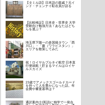
【タミル語】日本語の親戚？元イ
ンド・チェンナイ駐在員が語る
【比較検証】日本史・世界史 大学
受験向け勉強方法！あなたはどち
らを選ぶ？
埼玉県下随一の多国籍タウン「西
川口」・「蕨（ワラビスタン）」
エリアを散策してみた
祝！ロイヤルブルネイ航空 日本直
行便就航！貯まるマイルはロイヤ
ルスカイズ
23歳でアメックスゴールドカード
を持って人生豊かになった話。年
会費や審査基準は？
通訳案内士(英語)に独学で一発合