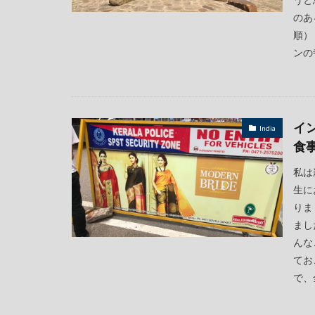
のあ
順）
ンの
イ
India
食
私は
生に
りま
まし
んな
てお
で、