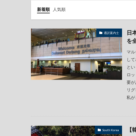
新着順
人気順
日
通訳案内士
を
マル
して
とい
ロッ
要が
リグ
私が、
【
South Korea