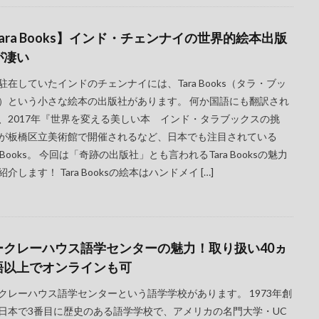
ara Books】インド・チェンナイの世界的絵本出版
が凄い
駐在していたインドのチェンナイには、Tara Books（タラ・ブッ
）という小さな絵本の出版社があります。 何か国語にも翻訳され
、2017年『世界を変える美しい本 インド・タラブックスの挑
が板橋区立美術館で開催されるなど、日本でも注目されている
ra Books。 今回は「奇跡の出版社」とも言われるTara Booksの魅力
紹介します！ Tara Booksの絵本はハンドメイ […]
ークレーハウス語学センターの魅力！取り扱い40ヵ
語以上でオンラインも可
クレーハウス語学センターという語学学校があります。 1973年創
日本で3番目に歴史のある語学学校で、アメリカの名門大学・UC