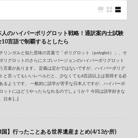
本人のハイパーポリグロット戦略！通訳案内士試験
全10言語で制覇するとしたら
チリンガルと似た意味の言葉で「ポリグロット（polyglot）」、そ
ポリグロットのさらにスゴいバージョンのハイパーポリグロット
う言葉があります。 定義は定かではないですが、ハイパーポリグ
トと言ってもいいレベルだと、少なくても6言語以上は習得する必
あるようです。 一般的に語学が苦手な日本人ですが、ハイパーポ
ロットにはどうやったらなれるのでしょうか？ 今回は語学好きな
日本 […]
韓国】行ったことある世界遺産まとめ(4/13か所)