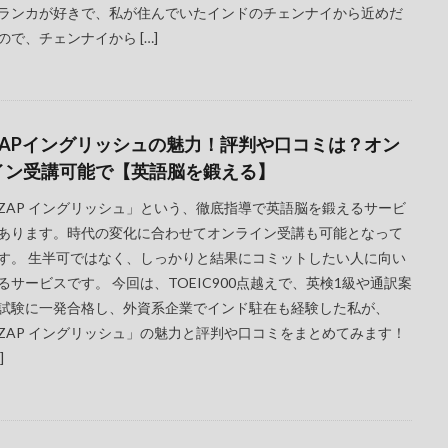
ランカが好きで、私が住んでいたインドのチェンナイから近めだ
ので、チェンナイから […]
IZAPイングリッシュの魅力！評判や口コミは？オン
イン受講可能で【英語脳を鍛える】
IZAP イングリッシュ」という、徹底指導で英語脳を鍛えるサービ
あります。時代の変化に合わせてオンライン受講も可能となって
す。 生半可ではなく、しっかりと結果にコミットしたい人に向い
るサービスです。 今回は、TOEIC900点越えで、英検1級や通訳案
試験に一発合格し、外資系企業でインド駐在も経験した私が、
IZAP イングリッシュ」の魅力と評判や口コミをまとめてみます！
]