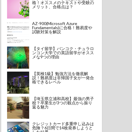
格！オススメのテキストや受験の
メリット、合格点は？
AZ-900(Microsoft Azure
Fundamentals)に合格！難易度や
試験対策を解説
【タイ留学】バンコク・チュラロ
ンコン大学での英語留学がオスス
メな9つの理由
【英検1級】勉強方法を徹底解
説！難易度は非帰国子女が一発合
格できるレベル
【埼玉県立浦和高校】最強の男子
校？卒業生が3つの観点から振り
返る魅力
クレジットカード多重申し込みは
危険？6日間で14枚発券しようと
した結果