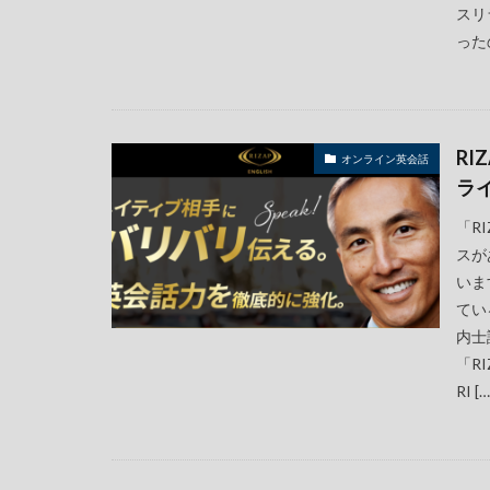
スリ
った
R
オンライン英会話
ラ
「R
スが
いま
てい
内士
「R
RI […