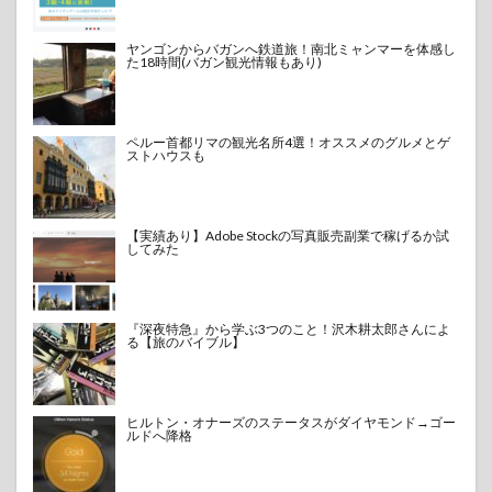
ヤンゴンからバガンへ鉄道旅！南北ミャンマーを体感し
た18時間(バガン観光情報もあり)
ペルー首都リマの観光名所4選！オススメのグルメとゲ
ストハウスも
【実績あり】Adobe Stockの写真販売副業で稼げるか試
してみた
『深夜特急』から学ぶ3つのこと！沢木耕太郎さんによ
る【旅のバイブル】
ヒルトン・オナーズのステータスがダイヤモンド→ゴー
ルドへ降格