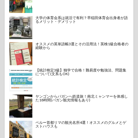
大学の体育会系は就活で有利？早稲田体育会出身者が語
るメリット・デメリット
オススメの英単語帳3選とその活用法！英検1級合格者の
経験から
【統計検定3級】独学で合格！難易度や勉強法、問題集
について(文系もOK)
ヤンゴンからバガンへ鉄道旅！南北ミャンマーを体感し
た18時間(バガン観光情報もあり)
ペルー首都リマの観光名所4選！オススメのグルメとゲ
ストハウスも