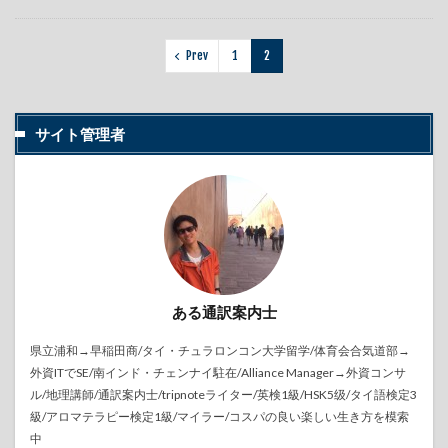
Prev
1
2
サイト管理者
ある通訳案内士
県立浦和→早稲田商/タイ・チュラロンコン大学留学/体育会合気道部→
外資ITでSE/南インド・チェンナイ駐在/Alliance Manager→外資コンサ
ル/地理講師/通訳案内士/tripnoteライター/英検1級/HSK5级/タイ語検定3
級/アロマテラピー検定1級/マイラー/コスパの良い楽しい生き方を模索
中