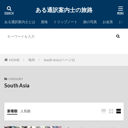
ある通訳案内士の旅路
ある通訳案内士とは
資格
トリップノート
旅の写真
お金系
お仕
タイ
インド
HOME
海外
South Asia (ページ2)
CATEGORY
South Asia
新着順
人気順