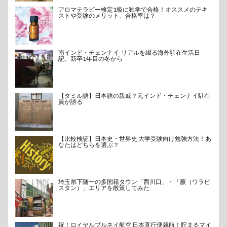
アロマテラピー検定1級に独学で合格！オススメのテキ
ストや受験のメリット、合格率は？
南インド・チェンナイ-リアルを綴る海外駐在生活日
記。新卒1年目の冬から
【タミル語】日本語の親戚？元インド・チェンナイ駐在
員が語る
【比較検証】日本史・世界史 大学受験向け勉強方法！あ
なたはどちらを選ぶ？
埼玉県下随一の多国籍タウン「西川口」・「蕨（ワラビ
スタン）」エリアを散策してみた
祝！ロイヤルブルネイ航空 日本直行便就航！貯まるマイ