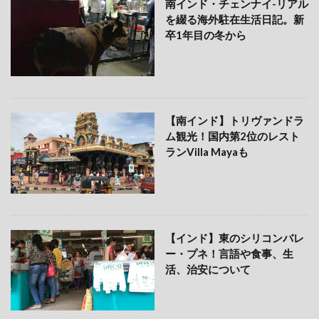
南インド・チェンナイ-リアル
を綴る海外駐在生活日記。新
卒1年目の冬から
【南インド】トリヴァンドラ
ム観光！国内第2位のレスト
ランVilla Mayaも
【インド】東のシリコンバレ
ー・プネ！言語や食事、生
活、治安について