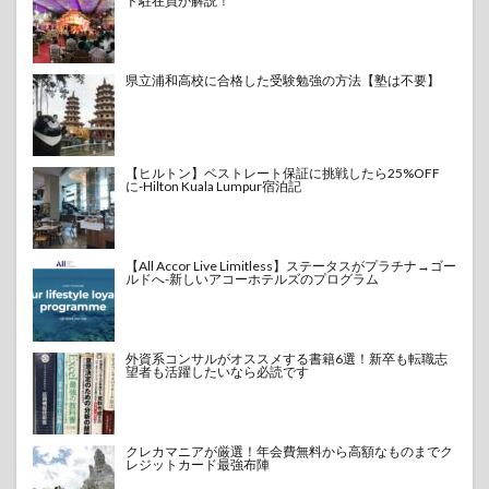
ド駐在員が解説！
県立浦和高校に合格した受験勉強の方法【塾は不要】
【ヒルトン】ベストレート保証に挑戦したら25%OFF
に-Hilton Kuala Lumpur宿泊記
【All Accor Live Limitless】ステータスがプラチナ→ゴー
ルドへ-新しいアコーホテルズのプログラム
外資系コンサルがオススメする書籍6選！新卒も転職志
望者も活躍したいなら必読です
クレカマニアが厳選！年会費無料から高額なものまでク
レジットカード最強布陣