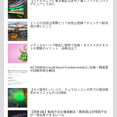
【リトルマニラ】東京都足立区竹ノ塚でフィリピンパブ
デビューしてみた
インドの治安は実際どう？女性は危険？チェンナイ駐在
員が感じたこと
メディカルハーブ検定に独学で合格！オススメのテキス
トや受験のメリット、合格点は？
AZ-900(Microsoft Azure Fundamentals)に合格！難易度
や試験対策を解説
【タイ留学】バンコク・チュラロンコン大学での英語留
学がオススメな9つの理由
【英検1級】勉強方法を徹底解説！難易度は非帰国子女
が一発合格できるレベル