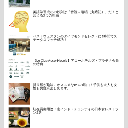
英語学習成功の鉄則は「音読→暗唱（丸暗記）」だ！と
言える5つの理由
ベストウェスタンのダイヤモンドセレクトに1時間でス
テータスマッチ成功！
【Le Club AccorHotels】アコーホテルズ・プラチナ会員
の特典
折り紙が趣味にオススメな8つの理由！子供も大人も女
性も男性も楽しめます。
駐在員御用達！南インド・チェンナイの日本食レストラ
ン5選