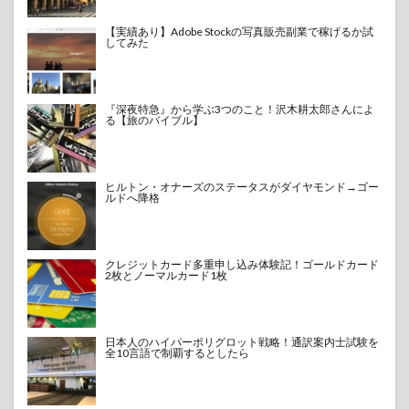
【実績あり】Adobe Stockの写真販売副業で稼げるか試
してみた
『深夜特急』から学ぶ3つのこと！沢木耕太郎さんによ
る【旅のバイブル】
ヒルトン・オナーズのステータスがダイヤモンド→ゴー
ルドへ降格
クレジットカード多重申し込み体験記！ゴールドカード
2枚とノーマルカード1枚
日本人のハイパーポリグロット戦略！通訳案内士試験を
全10言語で制覇するとしたら