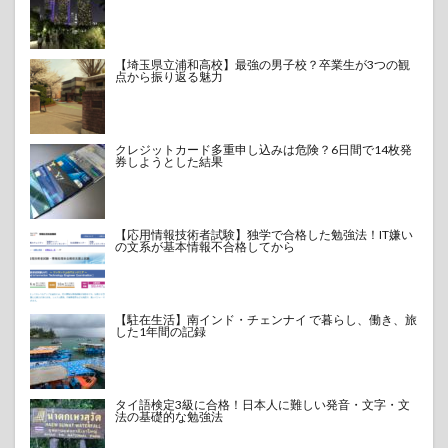
【埼玉県立浦和高校】最強の男子校？卒業生が3つの観
点から振り返る魅力
クレジットカード多重申し込みは危険？6日間で14枚発
券しようとした結果
【応用情報技術者試験】独学で合格した勉強法！IT嫌い
の文系が基本情報不合格してから
【駐在生活】南インド・チェンナイ で暮らし、働き、旅
した1年間の記録
タイ語検定3級に合格！日本人に難しい発音・文字・文
法の基礎的な勉強法