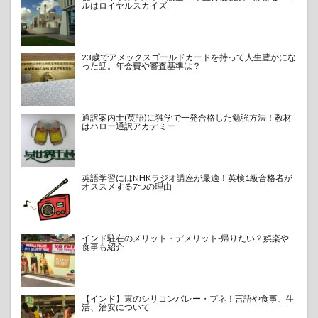
ルはロイヤルスカイズ
23歳でアメックスゴールドカードを持って人生豊かにな
った話。年会費や審査基準は？
通訳案内士(英語)に独学で一発合格した勉強方法！教材
はハロー通訳アカデミー
英語学習にはNHKラジオ講座が最適！英検1級合格者が
オススメする7つの理由
インド駐在のメリット・デメリット-帰りたい？娯楽や
食事も紹介
【インド】東のシリコンバレー・プネ！言語や食事、生
活、治安について