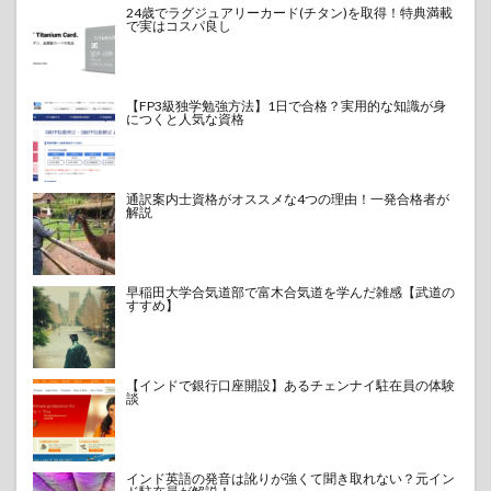
24歳でラグジュアリーカード(チタン)を取得！特典満載
で実はコスパ良し
【FP3級独学勉強方法】1日で合格？実用的な知識が身
につくと人気な資格
通訳案内士資格がオススメな4つの理由！一発合格者が
解説
早稲田大学合気道部で富木合気道を学んだ雑感【武道の
すすめ】
【インドで銀行口座開設】あるチェンナイ駐在員の体験
談
インド英語の発音は訛りが強くて聞き取れない？元イン